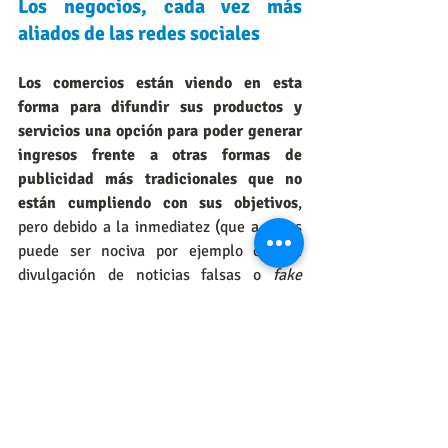
Los negocios, cada vez más 
aliados de las redes sociales
Los comercios están viendo en esta 
forma para difundir sus productos y 
servicios una opción para poder generar 
ingresos frente a otras formas de 
publicidad más tradicionales que no 
están cumpliendo con sus objetivos
, 
pero debido a la inmediatez (que a veces 
puede ser nociva por ejemplo con la 
divulgación de noticias falsas o
 fake 
news 
en redes sociales) esto puede ser 
un arma de doble filo.
Las redes sociales son el mayor aliado 
para los negocios y emprendimientos que 
se valen de internet para poder lograr 
mayor divulgación y promoción de sus 