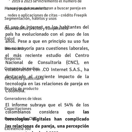
2019 a 2023 se incrementó el número de 
usuarios que se aventuran a buscar pareja en 
Marca y posicionamiento
redes o aplicaciones de citas - crédito Freepik
Segmentación, hábitos y usos
El uso de internet en los habitantes del 
Observatorios precios y competencia
país ha evolucionado con el paso de los 
Salud
años. Pese a que en principio su uso fue 
en su mayoría para cuestiones laborales, 
Diversidad
el más reciente estudio del Centro 
Negocios
Nacional de Consultoría (CNC), en 
Consumo de medios
colaboración con .CO Internet S.A.S., ha 
destacado el creciente impacto de la 
Eficiencia publicitaria
tecnología en las relaciones de pareja en 
Prueba de producto
Colombia.
Generadores de ideas
El informe subraya que el 54% de los 
Capacitaciones
colombianos considera que 
las 
tecnologías digitales han complicado 
Comunicados CNC
las relaciones de pareja, una percepción 
Excelencia 360