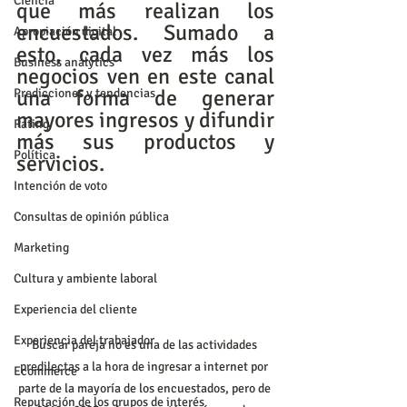
Ciencia
que más realizan los 
encuestados. Sumado a 
Apropiación digital
esto, cada vez más los 
Business analytics
negocios ven en este canal 
una forma de generar 
Predicciones y tendencias
mayores ingresos y difundir 
Rating
más sus productos y 
Política
servicios.
Intención de voto
Consultas de opinión pública
Marketing
Cultura y ambiente laboral
Experiencia del cliente
Experiencia del trabajador
Buscar pareja no es una de las actividades 
predilectas a la hora de ingresar a internet por 
Ecommerce
parte de la mayoría de los encuestados, pero de 
Reputación de los grupos de interés