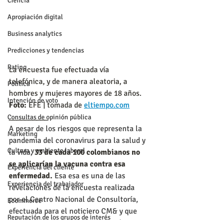
Ciencia
Apropiación digital
Business analytics
Predicciones y tendencias
Rating
La encuesta fue efectuada vía 
telefónica, y de manera aleatoria, a 
Política
hombres y mujeres mayores de 18 años. 
Intención de voto
Foto:
 EFE | tomada de 
eltiempo.com
__________
Consultas de opinión pública
A pesar de los riesgos que representa la 
Marketing
pandemia del coronavirus para la salud y 
Cultura y ambiente laboral
la vida,
 33 de cada 100 colombianos no 
se aplicarían la vacuna contra esa 
Experiencia del cliente
enfermedad.
 Esa esa es una de las 
Experiencia del trabajador
revelaciones de la encuesta realizada 
por el Centro Nacional de Consultoría, 
Ecommerce
efectuada para el noticiero CM& y que 
Reputación de los grupos de interés