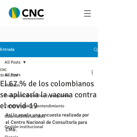
Entrada
All Posts
CNC
All Posts
30 dic 2020
El 67 % de los colombianos
Metodos
se aplicaría la vacuna contra
Evaluación de políticas y programas
el covid-19
Caracterización y entendimiento
Así lo revela una encuesta realizada por 
Observatorios sociales
el Centro Nacional de Consultoría para 
Gestión institucional
CM&.