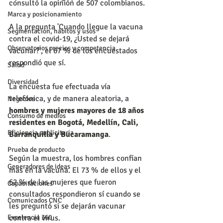
consultó la opinión de 507 colombianos.
Marca y posicionamiento
A la pregunta 'Cuando llegue la vacuna 
Segmentación, hábitos y usos
contra el covid-19, ¿Usted se dejará 
Observatorios precios y competencia
vacunar?', el 67 % de los encuestados 
respondió que sí. 
Salud
Diversidad
La encuesta fue efectuada vía 
telefónica, y de manera aleatoria, a 
Negocios
hombres y mujeres mayores de 18 años 
Consumo de medios
residentes en Bogotá, Medellín, Cali, 
Eficiencia publicitaria
Barranquilla y Bucaramanga
.
Prueba de producto
Según la muestra, los hombres confían 
Generadores de ideas
más en la vacuna. El 73 % de ellos y el 
62 % de las mujeres que fueron 
Capacitaciones
consultados respondieron sí cuando se 
Comunicados CNC
les preguntó si se dejarán vacunar 
Excelencia 360
contra el virus.