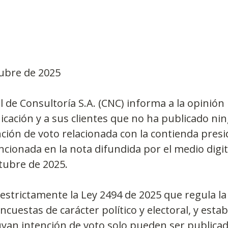
Observatorios precios y competencia
Salud
tubre de 2025
edios
Eficiencia publicitaria
Prueba de producto
 de Consultoría S.A. (CNC) informa a la opinión p
cación y a sus clientes que no ha publicado ni
pacitaciones
ción de voto relacionada con la contienda presid
cionada en la nota difundida por el medio digit
ctubre de 2025.
estrictamente la Ley 2494 de 2025 que regula la
ncuestas de carácter político y electoral, y esta
uyan intención de voto solo pueden ser publicada