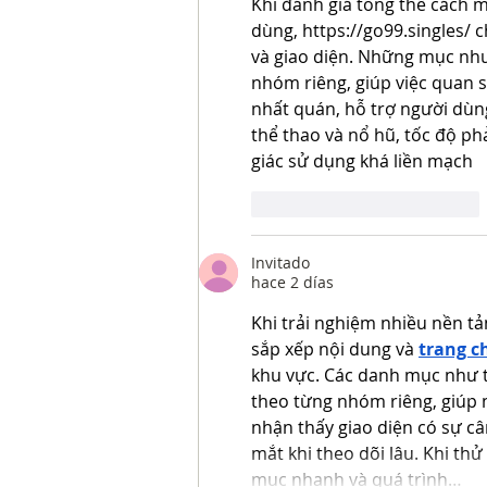
Khi đánh giá tổng thể cách m
dùng, 
https://go99.singles/
 
và giao diện. Những mục như 
nhóm riêng, giúp việc quan s
nhất quán, hỗ trợ người dùng
thể thao và nổ hũ, tốc độ p
giác sử dụng khá liền mạch
Me gusta
Reaccionar
Invitado
hace 2 días
Khi trải nghiệm nhiều nền tả
sắp xếp nội dung và 
trang c
khu vực. Các danh mục như th
theo từng nhóm riêng, giúp 
nhận thấy giao diện có sự cân
mắt khi theo dõi lâu. Khi thử
mục nhanh và quá trình…