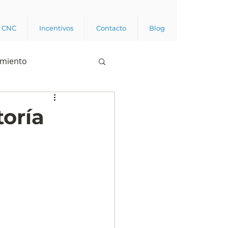
a CNC
Incentivos
Contacto
Blog
imiento
Business analytics
toría
de opinión pública
l trabajador