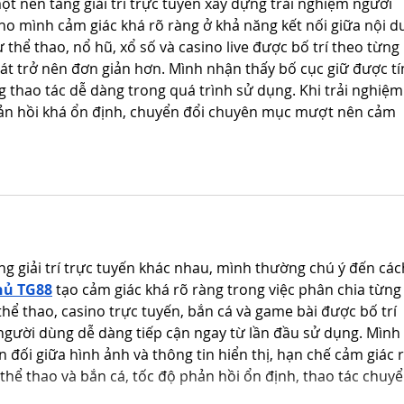
ột nền tảng giải trí trực tuyến xây dựng trải nghiệm người 
cho mình cảm giác khá rõ ràng ở khả năng kết nối giữa nội d
thể thao, nổ hũ, xổ số và casino live được bố trí theo từng 
át trở nên đơn giản hơn. Mình nhận thấy bố cục giữ được tí
 thao tác dễ dàng trong quá trình sử dụng. Khi trải nghiệm
hản hồi khá ổn định, chuyển đổi chuyên mục mượt nên cảm 
ng giải trí trực tuyến khác nhau, mình thường chú ý đến các
hủ TG88
 tạo cảm giác khá rõ ràng trong việc phân chia từng
ể thao, casino trực tuyến, bắn cá và game bài được bố trí 
người dùng dễ dàng tiếp cận ngay từ lần đầu sử dụng. Mình 
 đối giữa hình ảnh và thông tin hiển thị, hạn chế cảm giác r
 thể thao và bắn cá, tốc độ phản hồi ổn định, thao tác chuyể