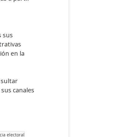
 sus 
rativas 
ón en la 
sultar 
 sus canales 
ia electoral