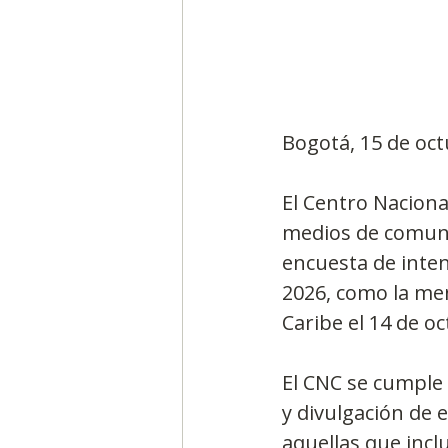
Segmentación, hábitos y usos
Bogotá, 15 de oc
Negocios
Consumo de m
El Centro Nacional
medios de comuni
Generadores de ideas
Ca
encuesta de inten
2026, como la men
Caribe el 14 de o
El CNC se cumple 
y divulgación de e
aquellas que incl