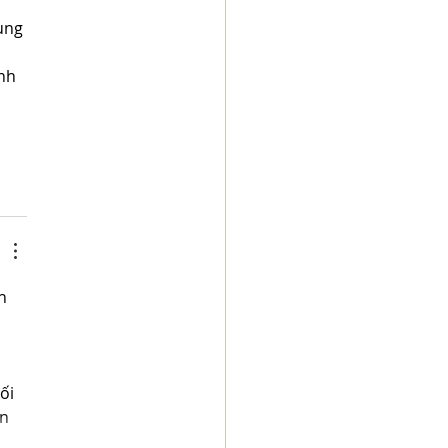
ung 
nh 
 
h 
 
ối 
n 