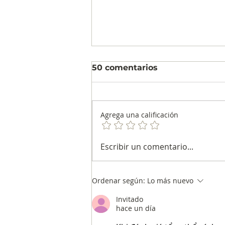
50 comentarios
Agrega una calificación
Comunicado a la Opinión
Escribir un comentario...
Pública El Centro
Nacional de Consultoría
se pronuncia sobre
Ordenar según:
Lo más nuevo
información que circula
Invitado
en redes relacionada con
hace un día
una supuesta encuesta
en Cartagena