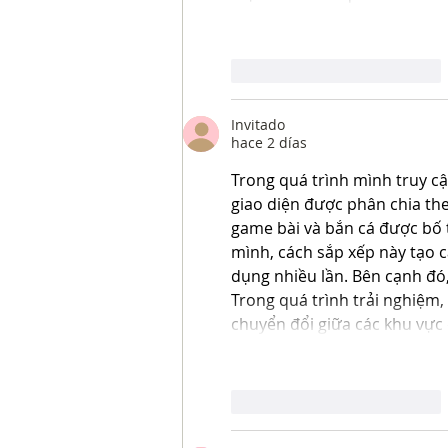
Me gusta
Reaccionar
Invitado
hace 2 días
Trong quá trình mình truy cậ
giao diện được phân chia the
game bài và bắn cá được bố t
mình, cách sắp xếp này tạo c
dụng nhiều lần. Bên cạnh đó,
Trong quá trình trải nghiệm,
chuyển đổi giữa các khu vực
Me gusta
Reaccionar