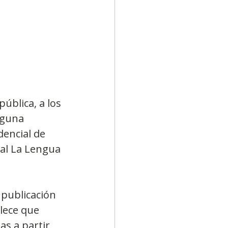
Diversidad
ública, a los 
nguna 
encial de 
al La Lengua 
 publicación 
blece que 
s a partir 