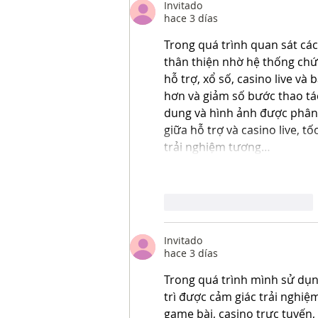
Invitado
hace 3 días
Trong quá trình quan sát cá
thân thiện nhờ hệ thống chứ
hỗ trợ, xổ số, casino live và
hơn và giảm số bước thao tác
dung và hình ảnh được phân b
giữa hỗ trợ và casino live, t
trải nghiệm tương…
Me gusta
Reaccionar
Invitado
hace 3 días
Trong quá trình mình sử dụng
trì được cảm giác trải nghiệ
game bài, casino trực tuyến,