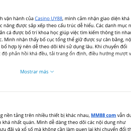
ch vận hành của 
Casino UY88
, mình cảm nhận giao diện khá 
c năng được sắp xếp theo cấu trúc dễ hiểu. Các danh mục 
 bắn cá được bố trí khoa học giúp việc tìm kiếm thông tin nha
. Mình nhận thấy bố cục tổng thể giữ được sự cân bằng, nộ
ổ hợp lý nên dễ theo dõi khi sử dụng lâu. Khi chuyển đổi 
ốc độ phản hồi khá đều, tải trang ổn định, điều hướng mượt v
Mostrar más
 nền tảng trên nhiều thiết bị khác nhau, 
MM88 com
 vẫn d
m khá nhất quán. Mình dễ dàng theo dõi các nội dung như 
 ưu đãi và xổ số mà không cần làm quen lại khi chuyển đổi th