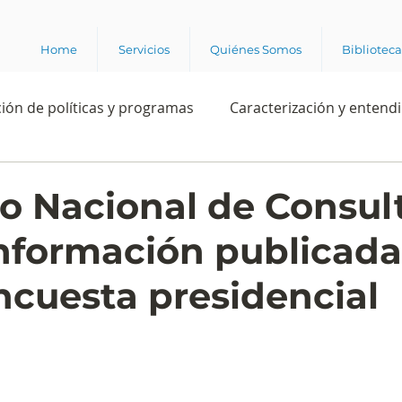
Home
Servicios
Quiénes Somos
Bibliotec
ión de políticas y programas
Caracterización y entend
estión institucional
Ciencia
Apropiación digital
ro Nacional de Consul
información publicada
Rating
Política
Intención de voto
Consultas 
ncuesta presidencial
ente laboral
Experiencia del cliente
Experiencia de
e los grupos de interés
Marca y posicionamiento