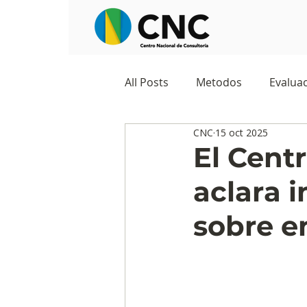
All Posts
Metodos
Evaluac
CNC
15 oct 2025
Observatorios sociales
G
El Cent
aclara 
Predicciones y tendencias
sobre e
Marketing
Cultura y ambi
Ecommerce
Reputación d