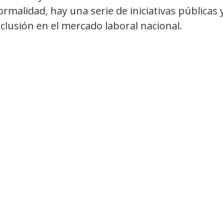
ormalidad, hay una serie de iniciativas públicas 
nclusión en el mercado laboral nacional.
Observatorios precios y competencia
Salud
edios
Eficiencia publicitaria
Prueba de producto
pacitaciones