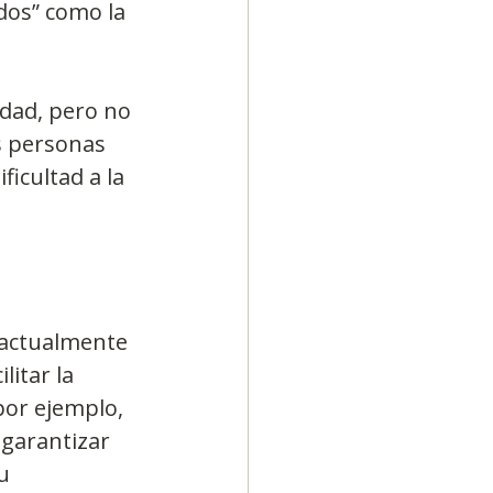
dos” como la 
dad, pero no 
s personas 
icultad a la 
 actualmente 
itar la 
por ejemplo, 
garantizar 
u 