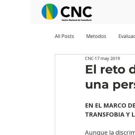
All Posts
Metodos
Evaluac
CNC
17 may 2019
Observatorios sociales
G
El reto
una per
Predicciones y tendencias
EN EL MARCO D
Marketing
Cultura y ambi
TRANSFOBIA Y L
Aunque la discrim
Ecommerce
Reputación d