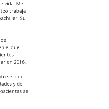
e vida. Me 
teo trabaja 
chiller. Su 
de 
n el que 
ientes 
nar en 2016, 
nto se han 
dades y de 
oscientas se 