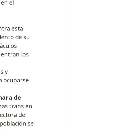
en el 
tra esta 
iento de su 
áculos 
entran los 
s y 
a ocuparse 
ara de 
nas trans en 
ectora del 
población se 