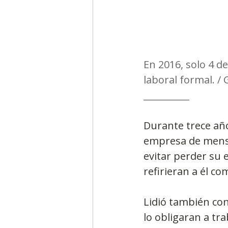
En 2016, solo 4 d
laboral formal. 
__________
Durante trece añ
empresa de mensaj
evitar perder su 
refirieran a él c
Lidió también co
lo obligaran a tr