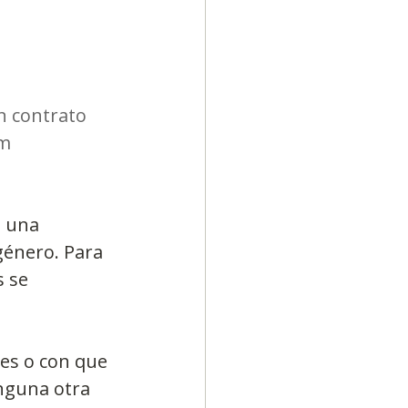
n contrato 
om
 una 
género. Para 
 se 
es o con que 
nguna otra 