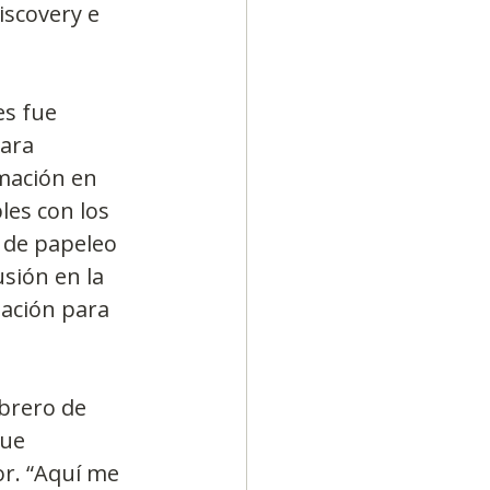
iscovery e 
s fue 
ara 
mación en 
les con los 
 de papeleo 
sión en la 
ación para 
brero de 
ue 
or. “Aquí me 