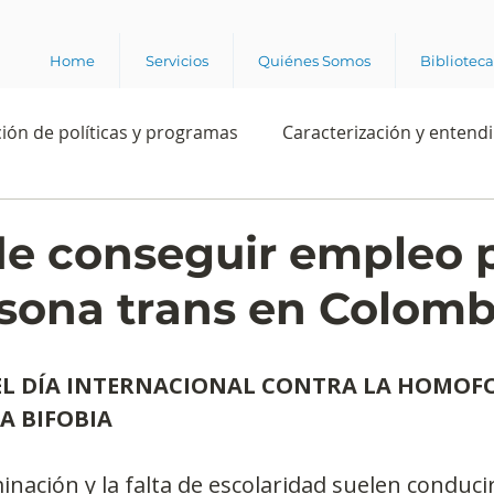
Home
Servicios
Quiénes Somos
Bibliotec
ión de políticas y programas
Caracterización y entend
estión institucional
Ciencia
Apropiación digital
 de conseguir empleo 
sona trans en Colomb
Rating
Política
Intención de voto
Consultas 
EL DÍA INTERNACIONAL CONTRA LA HOMOFOB
ente laboral
Experiencia del cliente
Experiencia de
A BIFOBIA
inación y la falta de escolaridad suelen conducir
e los grupos de interés
Marca y posicionamiento