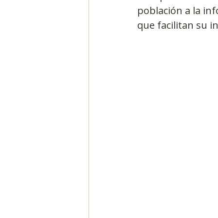
población a la inf
que facilitan su i
Segmentación, hábitos y usos
Negocios
Consumo de m
Generadores de ideas
Ca