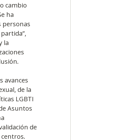
ro cambio 
Se ha 
s personas 
partida”, 
 la 
zaciones 
lusión.
s avances 
xual, de la 
íticas LGBTI 
 de Asuntos 
na 
validación de 
 centros.