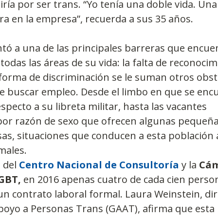
ría por ser trans. “Yo tenía una doble vida. Una 
a en la empresa”, recuerda a sus 35 años.
tó a una de las principales barreras que encuen
todas las áreas de su vida: la falta de reconocim
 forma de discriminación se le suman otros obst
e buscar empleo. Desde el limbo en que se encu
pecto a su libreta militar, hasta las vacantes 
 por razón de sexo que ofrecen algunas pequeña
s, situaciones que conducen a esta población 
males.
del 
Centro Nacional de Consultoría
 y la 
Cám
GBT,
 en 2016 apenas cuatro de cada cien perso
n contrato laboral formal. Laura Weinstein, dir
poyo a Personas Trans (GAAT), afirma que esta 