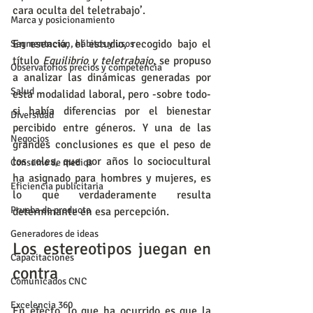
cara oculta del teletrabajo’.
Marca y posicionamiento
En esencia, el estudio, recogido bajo el 
Segmentación, hábitos y usos
título 
Equilibrio y teletrabajo
, se propuso 
Observatorios precios y competencia
a analizar las dinámicas generadas por 
Salud
esta modalidad laboral, pero -sobre todo- 
si había diferencias por el bienestar 
Diversidad
percibido entre géneros. Y una de las 
Negocios
grandes conclusiones es que el peso de 
los roles, que por años lo sociocultural 
Consumo de medios
ha asignado para hombres y mujeres, es 
Eficiencia publicitaria
lo que verdaderamente resulta 
Prueba de producto
determinante en esa percepción.
Generadores de ideas
Los estereotipos juegan en 
Capacitaciones
contra
Comunicados CNC
Excelencia 360
En efecto, lo que ha ocurrido es que la 