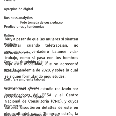
Ciencia
Apropiación digital
Business analytics
Foto tomada de cesa.edu.co
Predicciones y tendencias
Rating
Muy a pesar de que las mujeres sí sienten 
Política
bienestar cuando teletrabajan, no 
perciben un verdadero balance vida-
Intención de voto
trabajo, como sí pasa con los hombres 
Consultas de opinión pública
bajo esta modalidad, que se acrecentó 
tras la pandemia de 2020, y sobre la cual 
Marketing
se siguen formulando inquietudes.
Cultura y ambiente laboral
Experiencia del cliente
Así lo concluyó un estudio realizado por 
investigadores del CESA y el Centro 
Experiencia del trabajador
Nacional de Consultoría (CNC), y cuyos 
Ecommerce
autores discutieron detalles de este en 
desarrollo del panel ‘Genero y estrés, la 
Reputación de los grupos de interés