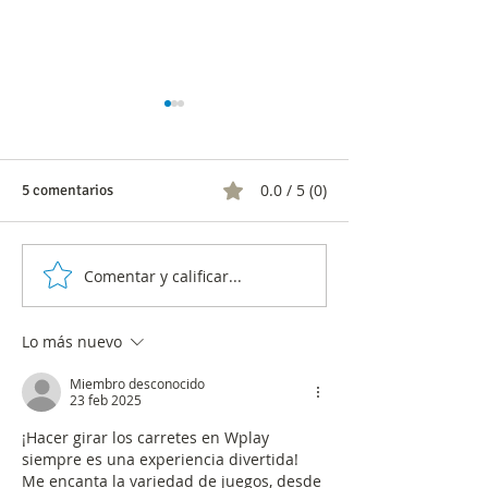
0.0 / 5 (0)
5 comentarios
Comentar y calificar...
433 personas con
Potenciar el tele
‘Teletrabajo’ en Santa
herramienta para
Marta revela MinTIC
la economía
Lo más nuevo
Miembro desconocido
23 feb 2025
¡Hacer girar los carretes en Wplay 
siempre es una experiencia divertida! 
Me encanta la variedad de juegos, desde 