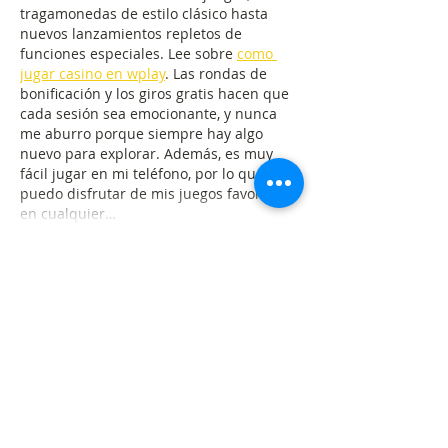
tragamonedas de estilo clásico hasta 
nuevos lanzamientos repletos de 
funciones especiales. Lee sobre 
como 
jugar casino en wplay
. Las rondas de 
bonificación y los giros gratis hacen que 
cada sesión sea emocionante, y nunca 
me aburro porque siempre hay algo 
nuevo para explorar. Además, es muy 
fácil jugar en mi teléfono, por lo que 
puedo disfrutar de mis juegos favoritos 
en cualquier…
Mostrar más
Editado
Me gusta
Reaccionar
Miembro desconocido
07 feb 2025
En 2025, el mundo de los casinos online 
ofrece muchos bonos y promociones que 