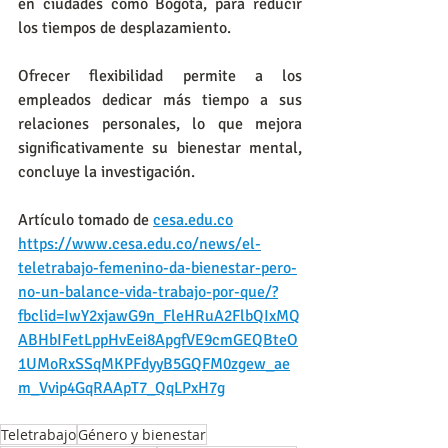
en ciudades como Bogotá, para reducir 
los tiempos de desplazamiento.
Ofrecer flexibilidad permite a los 
empleados dedicar más tiempo a sus 
relaciones personales, lo que mejora 
significativamente su bienestar mental, 
concluye la investigación.
Artículo tomado de 
cesa.edu.co
https://www.cesa.edu.co/news/el-
teletrabajo-femenino-da-bienestar-pero-
no-un-balance-vida-trabajo-por-que/?
fbclid=IwY2xjawG9n_FleHRuA2FlbQIxMQ
ABHbIFetLppHvEei8ApgfVE9cmGEQBteO
1UMoRxSSqMKPFdyyB5GQFM0zgew_ae
m_Vvip4GqRAApT7_QqLPxH7g
Teletrabajo
Género y bienestar