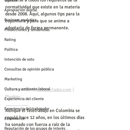
ajustarse a todos los requisitos de la 
Ciencia
normatividad que existe en la materia 
Apropiación digital
desde 2008. Aquí, algunos tips para la 
Business analytics
coyuntura y para que se anime a 
adoptarlo de forma permanente.
Predicciones y tendencias
Rating
Política
Intención de voto
Consultas de opinión pública
Marketing
Cultura y ambiente laboral
Foto tomada de 
elespectador.com
 | 
Pixabay
Experiencia del cliente
__________
Experiencia del trabajador
Aunque el teletrabajo en Colombia se 
reguló hace 12 años, en los últimos días 
Ecommerce
ha sonado con fuerza a raíz de la 
Reputación de los grupos de interés