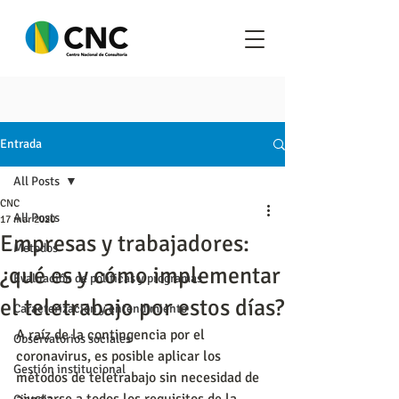
Entrada
All Posts
CNC
All Posts
17 mar 2020
Empresas y trabajadores:
Metodos
¿qué es y cómo implementar
Evaluación de políticas y programas
el teletrabajo por estos días?
Caracterización y entendimiento
A raíz de la contingencia por el 
Observatorios sociales
coronavirus, es posible aplicar los 
Gestión institucional
métodos de teletrabajo sin necesidad de 