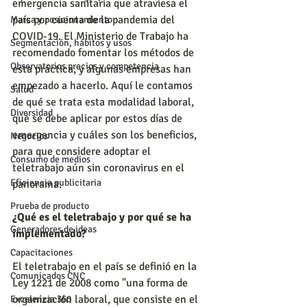
emergencia sanitaria que atraviesa el 
país por cuenta de la pandemia del 
Marca y posicionamiento
COVID-19. El Ministerio de Trabajo ha 
Segmentación, hábitos y usos
recomendado fomentar los métodos de 
Observatorios precios y competencia
esta práctica, y algunas empresas han 
empezado a hacerlo. Aquí le contamos 
Salud
de qué se trata esta modalidad laboral, 
Diversidad
qué se debe aplicar por estos días de 
emergencia y cuáles son los beneficios, 
Negocios
para que considere adoptar el 
Consumo de medios
teletrabajo aún sin coronavirus en el 
Eficiencia publicitaria
panorama.
Prueba de producto
¿Qué es el teletrabajo y por qué se ha 
Generadores de ideas
implementado?
Capacitaciones
El teletrabajo en el país se definió en la 
Comunicados CNC
Ley 1221 de 2008 como "una forma de 
organización laboral, que consiste en el 
Excelencia 360