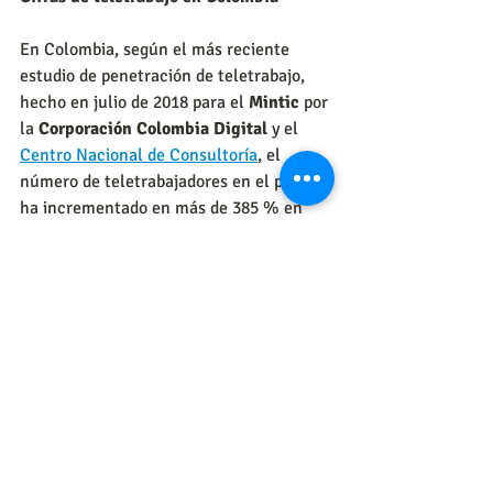
En Colombia, según el más reciente 
estudio de penetración de teletrabajo, 
hecho en julio de 2018 para el 
Mintic
 por 
la 
Corporación Colombia Digital
 y el 
Centro Nacional de Consultoría
, el 
número de teletrabajadores en el país se 
ha incrementado en más de 385 % en 
los últimos años, al pasar de 31.500 en 
2012, a más de 122.000 teletrabajadores 
en 2018.
El estudio señala que Bogotá es la 
ciudad con mayor número de individuos 
que operan bajo esta modalidad, con 
63.995. Les siguen Medellín (29.751), 
Cali (13.379), Bucaramanga (4.992) y 
Barranquilla (4.827).