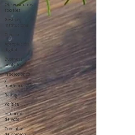
Observatorios
sociales
Gestión
institucional
Ciencia
Apropiación
digital
Business
analytics
Predicciones
y
tendencias
Rating
Política
Intención
de voto
Consultas
de opinión