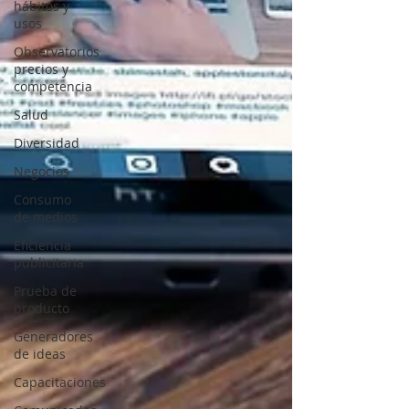
hábitos y
usos
Observatorios
precios y
competencia
Salud
Diversidad
Negocios
Consumo
de medios
Eficiencia
publicitaria
Prueba de
producto
Generadores
de ideas
Capacitaciones