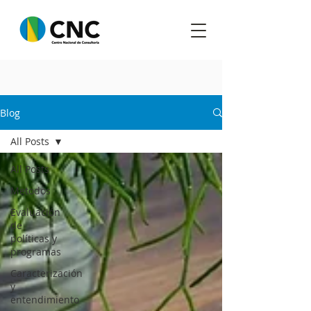
Blog
All Posts
All Posts
Metodos
Evaluación
de
políticas y
programas
Caracterización
y
entendimiento