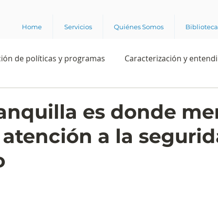
Home
Servicios
Quiénes Somos
Bibliotec
ión de políticas y programas
Caracterización y entend
estión institucional
Ciencia
Apropiación digital
anquilla es donde me
 atención a la segurid
Rating
Política
Intención de voto
Consultas 
o
ente laboral
Experiencia del cliente
Experiencia de
e los grupos de interés
Marca y posicionamiento