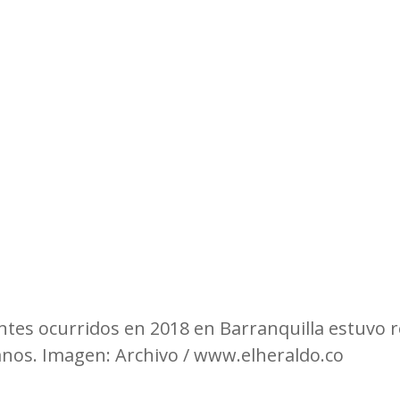
Observatorios precios y competencia
Salud
edios
Eficiencia publicitaria
Prueba de producto
pacitaciones
tes ocurridos en 2018 en Barranquilla estuvo r
ianos. Imagen: Archivo / www.elheraldo.co