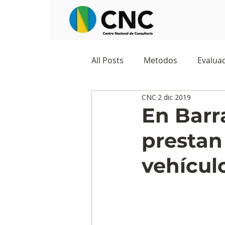
All Posts
Metodos
Evaluac
CNC
2 dic 2019
Observatorios sociales
G
En Barr
prestan
Predicciones y tendencias
vehícul
Marketing
Cultura y ambi
Ecommerce
Reputación d