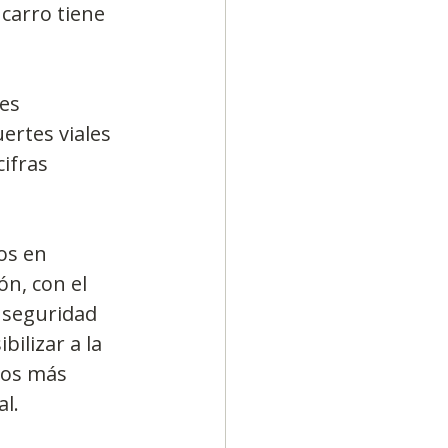
carro tiene 
es 
ertes viales 
ifras 
os en 
n, con el 
 seguridad 
bilizar a la 
los más 
al.