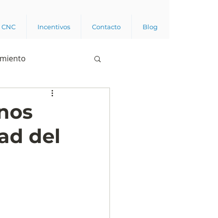
a CNC
Incentivos
Contacto
Blog
imiento
Business analytics
nos
ad del
de opinión pública
l trabajador