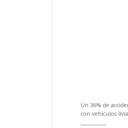
Segmentación, hábitos y usos
Negocios
Consumo de m
Generadores de ideas
Ca
Un 36% de acciden
con vehículos liv
__________