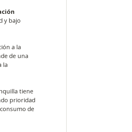
ción 
d y bajo 
ión a la 
nde de una 
 la 
quilla tiene 
ndo prioridad 
o consumo de 