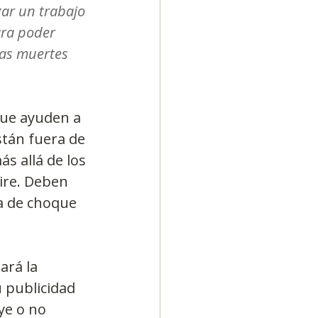
zar un trabajo 
ara poder 
las muertes 
que ayuden a 
stán fuera de 
s allá de los 
ire. Deben 
ma de choque 
ará la 
 publicidad 
ye o no 