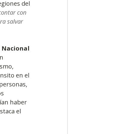
egiones del 
contar con 
ra salvar 
 Nacional 
n 
ismo, 
sito en el 
 personas, 
s 
ían haber 
staca el 