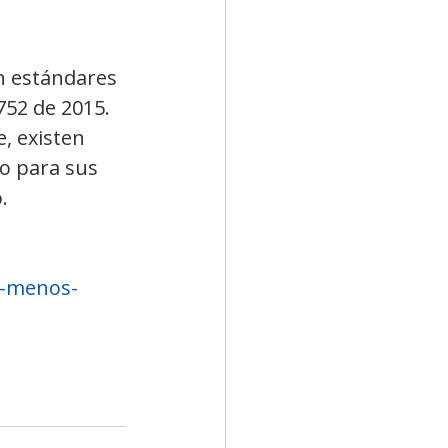
n estándares 
752 de 2015. 
, existen 
o para sus 
.
e-menos-