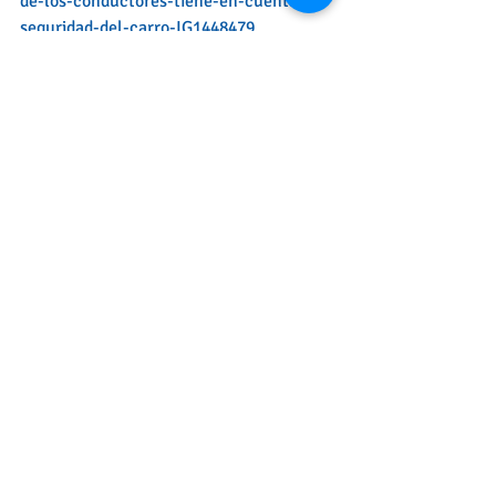
de-los-conductores-tiene-en-cuenta-la-
seguridad-del-carro-IG1448479
#Seguridadvial
#Vehículo
#Bucaramanga
Marketing
Eficiencia publicitaria
Entradas recientes
Ver todo