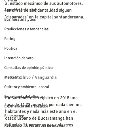
Ciencia
al estado mecánico de sus automotores, 
Apropiación digital
las cifras de accidentalidad siguen 
‘disparadas’ en la capital santandereana.
Business analytics
Predicciones y tendencias
Rating
Política
Intención de voto
Consultas de opinión pública
Foto: Archivo / Vanguardia
Marketing
___________
Cultura y ambiente laboral
Experiencia del cliente
En Santander se registró en 2018 una 
tasa de 14,78 muertes por cada cien mil 
Experiencia del trabajador
habitantes y nada más este año en el 
Ecommerce
casco urbano de Bucaramanga han 
fallecido 31 personas por siniestros 
Reputación de los grupos de interés