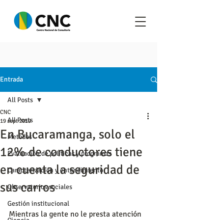
Entrada
All Posts
CNC
All Posts
19 sept 2019
En Bucaramanga, solo el
Metodos
12% de conductores tiene
Evaluación de políticas y programas
en cuenta la seguridad de
Caracterización y entendimiento
sus carros
Observatorios sociales
Gestión institucional
Mientras la gente no le presta atención 