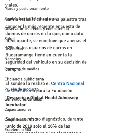
viales.
Marca y posicionamiento
Segmentación, hábitos y usos
La fría estadística sale a la palestra tras 
conocer la más reciente encuesta de 
Observatorios precios y competencia
dueños de carros en la que, como dato 
Salud
preocupante, se concluye que apenas el 
12% de los usuarios de carros en 
Diversidad
Bucaramanga tiene en cuenta la 
Negocios
seguridad del vehículo en su decisión de 
compra.
Consumo de medios
Eficiencia publicitaria
El sondeo lo realizó el 
Centro Nacional 
Prueba de producto
de Consultoría
 para la Fundación 
‘
Despacio y Global Heald Advocacy 
Generadores de ideas
Incubator
’.
Capacitaciones
Según ese mismo diagnóstico, durante 
Comunicados CNC
junio de 2019 solo el 16% de las 
Excelencia 360