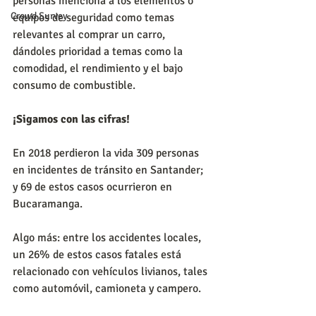
personas menciona a los elementos o 
Crowd Survey
equipos de seguridad como temas 
relevantes al comprar un carro, 
dándoles prioridad a temas como la 
comodidad, el rendimiento y el bajo 
consumo de combustible.
¡Sigamos con las cifras!
En 2018 perdieron la vida 309 personas 
en incidentes de tránsito en Santander; 
y 69 de estos casos ocurrieron en 
Bucaramanga.
Algo más: entre los accidentes locales, 
un 26% de estos casos fatales está 
relacionado con vehículos livianos, tales 
como automóvil, camioneta y campero.