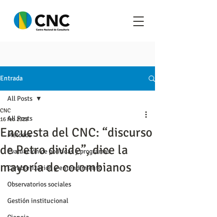
Entrada
All Posts
CNC
All Posts
16 feb 2023
Encuesta del CNC: “discurso
Metodos
de Petro divide”, dice la
Evaluación de políticas y programas
mayoría de colombianos
Caracterización y entendimiento
Observatorios sociales
Gestión institucional