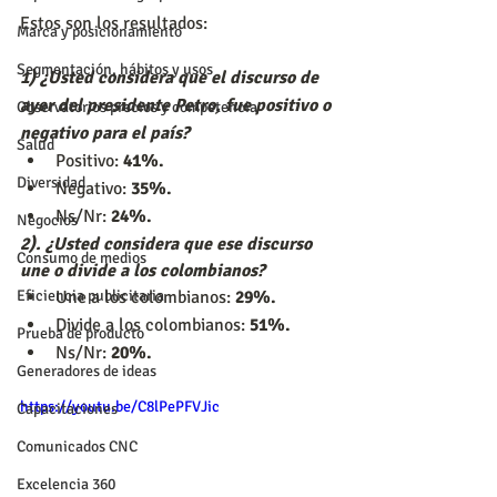
Estos son los resultados:
Marca y posicionamiento
Segmentación, hábitos y usos
1) ¿Usted considera que el discurso de 
ayer del presidente Petro, fue positivo o 
Observatorios precios y competencia
negativo para el país?
Salud
Positivo: 
41%.
Diversidad
Negativo: 
35%.
Ns/Nr: 
24%.
Negocios
2). ¿Usted considera que ese discurso 
Consumo de medios
une o divide a los colombianos?
Eficiencia publicitaria
Une a los colombianos: 
29%.
Divide a los colombianos:
 51%.
Prueba de producto
Ns/Nr: 
20%.
Generadores de ideas
https://youtu.be/C8lPePFVJic
Capacitaciones
Comunicados CNC
Excelencia 360