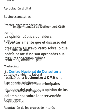
Ciencia
Apropiación digital
Business analytics
Predicciones y tendencias
Imagen tomada de Noticentro1 CM&
Rating
La opinión pública considera 
Política
mayoritariamente que el discurso del 
presidente 
Gustavo Petro
 sobre lo que 
Intención de voto
podría pasar si no son aprobadas sus 
Consultas de opinión pública
reformas, divide al país.
Marketing
El 
Centro Nacional de Consultoría
Cultura y ambiente laboral
realizó para 
Noticentro 1 CM&
 una 
Experiencia del cliente
encuesta en las cinco principales 
ciudades del país con la opinión de los 
Experiencia del trabajador
colombianos sobre la intervención 
Ecommerce
presidencial.
Reputación de los grupos de interés