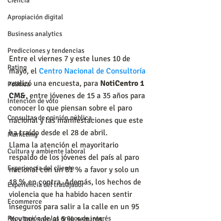
Ciencia
Apropiación digital
Business analytics
Predicciones y tendencias
Entre el viernes 7 y este lunes 10 de 
Rating
mayo, el 
Centro Nacional de Consultoría
realizó una encuesta, para 
NotiCentro 1 
Política
CM&
, entre jóvenes de 15 a 35 años para 
Intención de voto
conocer lo que piensan sobre el paro 
Consultas de opinión pública
nacional y las manifestaciones que este 
ha traído desde el 28 de abril.
Marketing
Llama la atención el mayoritario 
Cultura y ambiente laboral
respaldo de los jóvenes del país al paro 
Experiencia del cliente
nacional con un 81 % a favor y solo un 
18 % en contra. Además, los hechos de 
Experiencia del trabajador
violencia que ha habido hacen sentir 
Ecommerce
inseguros para salir a la calle en un 95 
Reputación de los grupos de interés
% y tan solo al 5 % seguros.