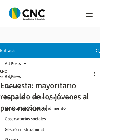
Entrada
All Posts
CNC
All Posts
11 may 2021
Encuesta: mayoritario
Metodos
respaldo de los jóvenes al
Evaluación de políticas y programas
paro nacional
Caracterización y entendimiento
Observatorios sociales
Gestión institucional