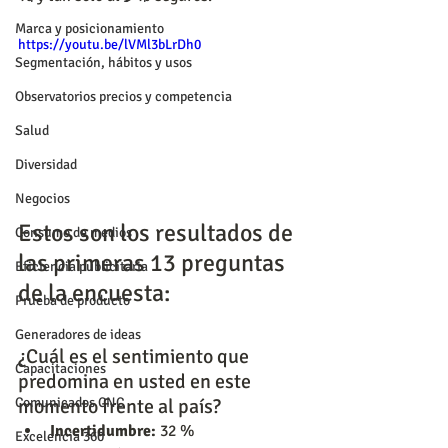
Marca y posicionamiento
https://youtu.be/lVMl3bLrDh0
Segmentación, hábitos y usos
Observatorios precios y competencia
Salud
Diversidad
Negocios
Estos son los resultados de 
Consumo de medios
las primeras 13 preguntas 
Eficiencia publicitaria
de la encuesta:
Prueba de producto
Generadores de ideas
¿Cuál es el sentimiento que 
Capacitaciones
predomina en usted en este 
momento frente al país?
Comunicados CNC
Incertidumbre:
 32 %
Excelencia 360