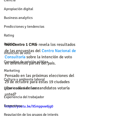
Ciencia
Apropiación digital
Business analytics
Predicciones y tendencias
Rating
NotiCentro 1 CM&
 revela los resultados 
Política
de las encuestas del 
Centro Nacional de 
Intención de voto
Consultoría
 sobre la intención de voto 
Consultas de opinión pública
en diferentes partes del país.
Marketing
Pensado en las próximas elecciones del 
Cultura y ambiente laboral
29 de octubre para estas 19 ciudades 
¿Por cuáles de los candidatos votaría 
Experiencia del cliente
usted?
Experiencia del trabajador
Ecommerce
https://youtu.be/9Smppvw6jg0
Reputación de los grupos de interés