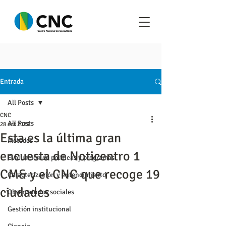
Entrada
All Posts
CNC
All Posts
28 oct 2023
Esta es la última gran
Metodos
encuesta de Noticentro 1
Evaluación de políticas y programas
CM& y el CNC que recoge 19
Caracterización y entendimiento
ciudades
Observatorios sociales
Gestión institucional