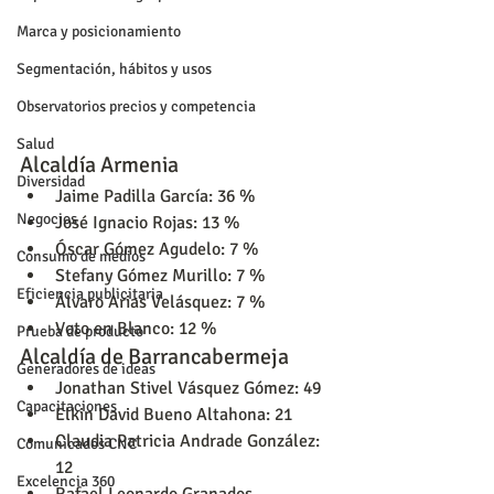
Marca y posicionamiento
Segmentación, hábitos y usos
Observatorios precios y competencia
Salud
Alcaldía Armenia
Diversidad
Jaime Padilla García: 36 %
Negocios
José Ignacio Rojas: 13 %
Óscar Gómez Agudelo: 7 %
Consumo de medios
Stefany Gómez Murillo: 7 %
Eficiencia publicitaria
Álvaro Arias Velásquez: 7 %
Voto en Blanco: 12 %
Prueba de producto
Alcaldía de Barrancabermeja
Generadores de ideas
Jonathan Stivel Vásquez Gómez: 49
Capacitaciones
Elkin David Bueno Altahona: 21
Claudia Patricia Andrade González: 
Comunicados CNC
12
Excelencia 360
Rafael Leonardo Granados 