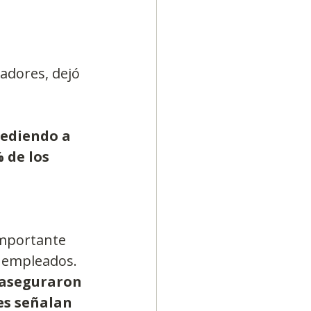
adores, dejó 
cediendo a 
 de los 
importante 
s empleados. 
 aseguraron 
es señalan 