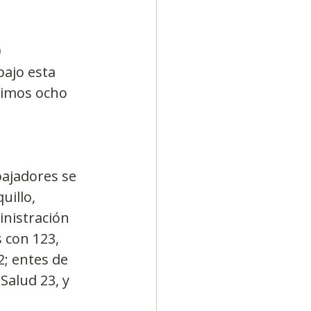
 
bajo esta 
ximos ocho 
bajadores se 
illo, 
nistración 
 con 123, 
; entes de 
Salud 23, y 