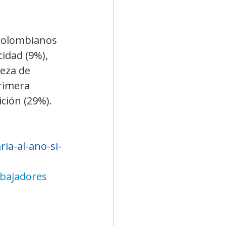
 colombianos 
idad (9%), 
eza de 
rimera 
ición (29%).
ia-al-ano-si-
bajadores