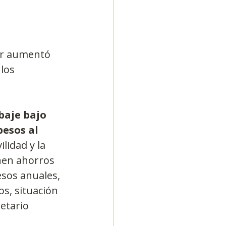
dor aumentó 
los 
baje bajo 
esos al 
lidad y la 
nen ahorros 
sos anuales, 
s, situación 
etario 