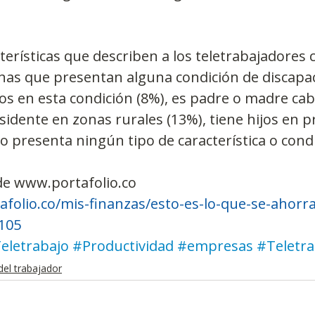
cterísticas que describen a los teletrabajadores
nas que presentan alguna condición de discapac
jos en esta condición (8%), es padre o madre cab
esidente en zonas rurales (13%), tiene hijos en p
no presenta ningún tipo de característica o cond
de www.portafolio.co
folio.co/mis-finanzas/esto-es-lo-que-se-ahorrar
9105
eletrabajo
#Productividad
#empresas
#Teletra
del trabajador