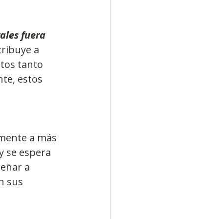
ales fuera 
tribuye a 
tos tanto 
te, estos 
amente a más 
y se espera 
señar a 
n sus 