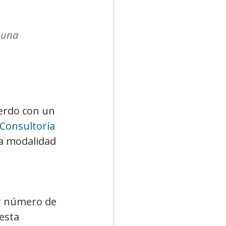
 una 
erdo con un 
 Consultoría
a modalidad 
or número de 
esta 