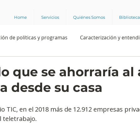
Home
Servicios
Quiénes Somos
Bibliotec
ión de políticas y programas
Caracterización y entend
estión institucional
Ciencia
Apropiación digital
lo que se ahorraría al 
ra desde su casa
Rating
Política
Intención de voto
Consultas 
io TIC, en el 2018 más de 12.912 empresas priva
ente laboral
Experiencia del cliente
Experiencia de
 teletrabajo.
e los grupos de interés
Marca y posicionamiento