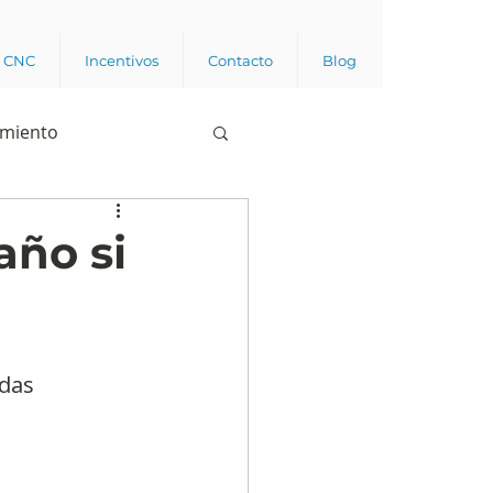
a CNC
Incentivos
Contacto
Blog
imiento
Business analytics
año si
de opinión pública
das 
l trabajador