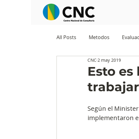
All Posts
Metodos
Evaluac
CNC
2 may 2019
Observatorios sociales
G
Esto es 
trabaja
Predicciones y tendencias
Según el Minister
Marketing
Cultura y ambi
implementaron el
Ecommerce
Reputación d