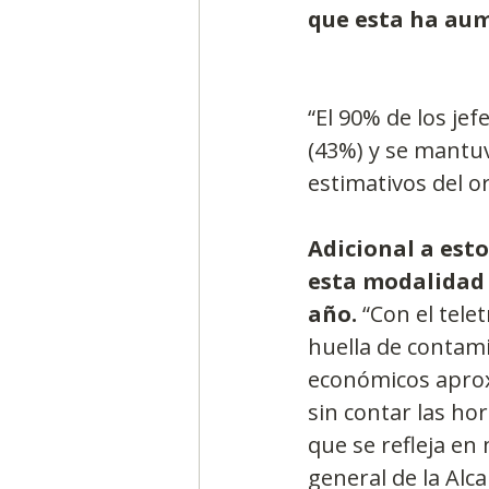
que esta ha au
“El 90% de los je
(43%) y se mantuvo
estimativos del or
Adicional a est
esta modalidad 
año.
 “Con el tele
huella de contami
económicos aprox
sin contar las ho
que se refleja en 
general de la Alca