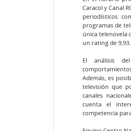
Caracol y Canal R
periodísticos c
programas de tel
única telenovela q
un rating de 9,93.
El análisis d
comportamientos a
Además, es posibl
televisión que p
canales nacional
cuenta el inte
competencia para
Equipo Centro Na