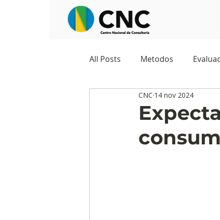
All Posts
Metodos
Evaluac
CNC
14 nov 2024
Observatorios sociales
G
Expecta
consumo
Predicciones y tendencias
Marketing
Cultura y ambi
Ecommerce
Reputación d