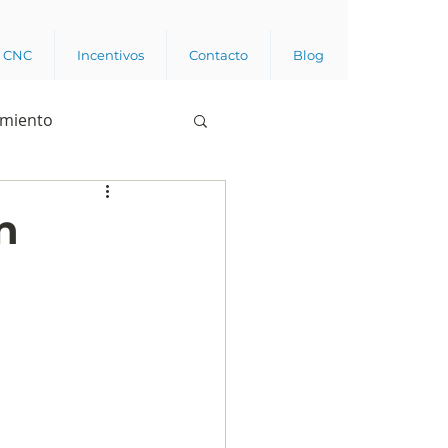
a CNC
Incentivos
Contacto
Blog
imiento
Business analytics
n
de opinión pública
l trabajador