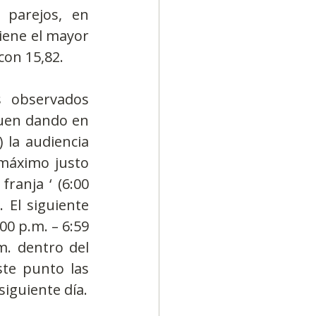
parejos, en 
iene el mayor 
con 15,82.
 observados 
guen dando en 
 la audiencia 
máximo justo 
anja ‘ (6:00 
 El siguiente 
0 p.m. – 6:59 
m. dentro del 
te punto las 
personas sintonizadas decrecen durante la noche hasta llegar al siguiente día. 