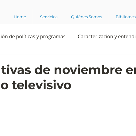
Home
Servicios
Quiénes Somos
Bibliotec
ión de políticas y programas
Caracterización y entend
estión institucional
Ciencia
Apropiación digital
tivas de noviembre e
 televisivo
Rating
Política
Intención de voto
Consultas 
ente laboral
Experiencia del cliente
Experiencia de
e los grupos de interés
Marca y posicionamiento