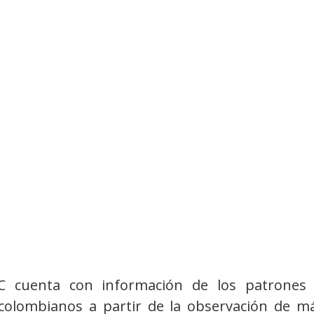
Observatorios precios y competencia
Salud
edios
Eficiencia publicitaria
Prueba de producto
pacitaciones
C cuenta con información de los patrones
s colombianos a partir de la observación de má