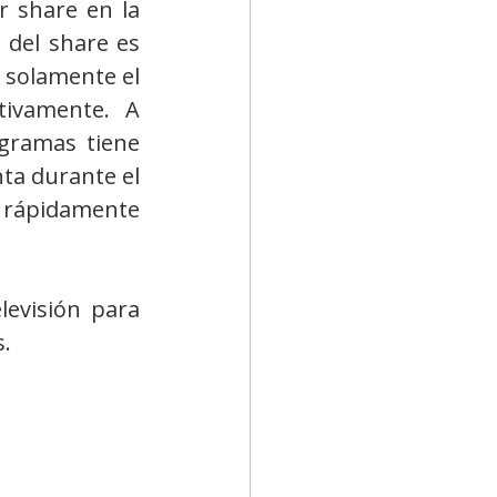
 share en la 
 del share es 
 solamente el 
ivamente. A 
gramas tiene 
a durante el 
 rápidamente 
evisión para 
s.