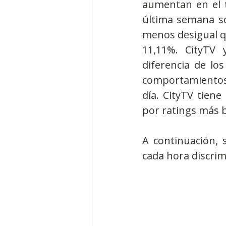
aumentan en el t
última semana son
menos desigual qu
11,11%. CityTV 
diferencia de lo
comportamientos 
día. CityTV tien
por ratings más b
A continuación, 
cada hora discrim