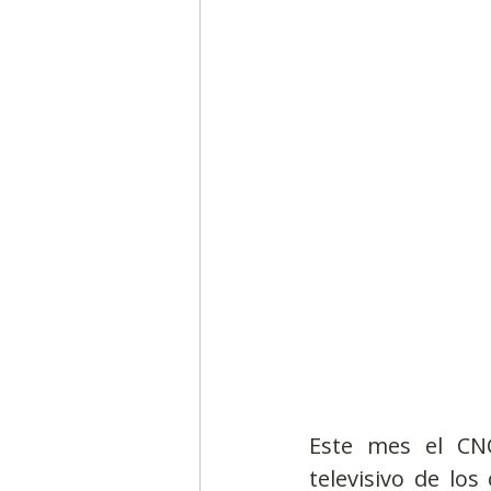
Segmentación, hábitos y usos
Negocios
Consumo de m
Generadores de ideas
Ca
Este mes el CN
televisivo de lo