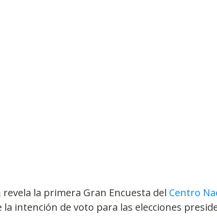
Observatorios precios y competencia
Salud
edios
Eficiencia publicitaria
Prueba de producto
pacitaciones
revela la primera Gran Encuesta del 
Centro Nac
 la intención de voto para las elecciones preside