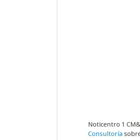
Segmentación, hábitos y usos
Negocios
Consumo de m
Generadores de ideas
Ca
Noticentro 1 CM& 
Consultoría
 sobre