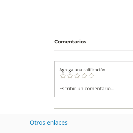
Comentarios
Agrega una calificación
La encuesta de CAMBIO
Escribir un comentario...
y el Centro Nacional de
Consultoría fue la más
precisa de la segunda
vuelta
Otros enlaces