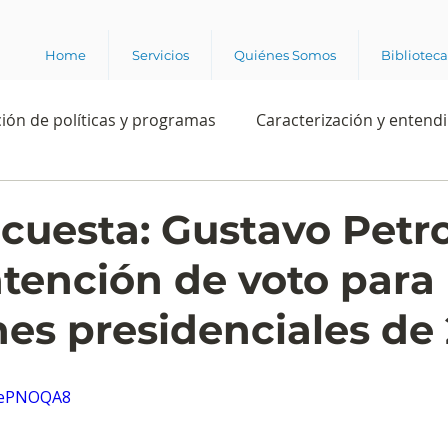
Home
Servicios
Quiénes Somos
Bibliotec
ión de políticas y programas
Caracterización y entend
estión institucional
Ciencia
Apropiación digital
cuesta: Gustavo Petr
ntención de voto para
Rating
Política
Intención de voto
Consultas 
nes presidenciales de
ente laboral
Experiencia del cliente
Experiencia de
hPePNOQA8
e los grupos de interés
Marca y posicionamiento