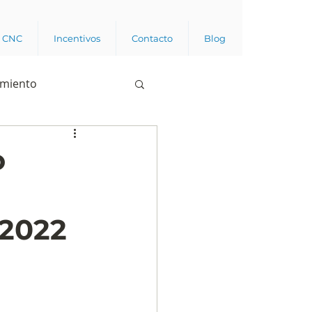
a CNC
Incentivos
Contacto
Blog
imiento
Business analytics
o
de opinión pública
 2022
l trabajador