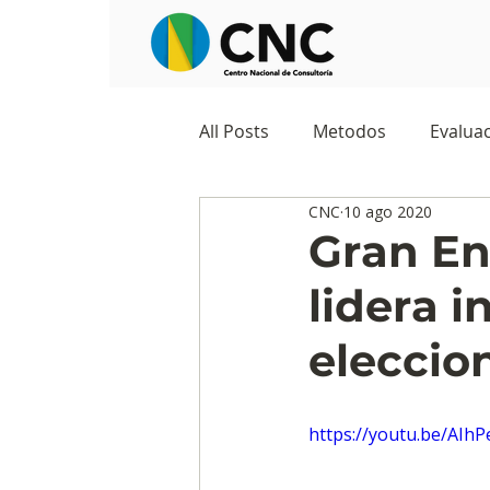
All Posts
Metodos
Evaluac
CNC
10 ago 2020
Observatorios sociales
G
Gran En
lidera i
Predicciones y tendencias
eleccio
Marketing
Cultura y ambi
https://youtu.be/AI
Ecommerce
Reputación d