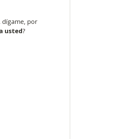
, dígame, por 
ía usted
?