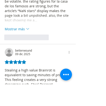
be volatile. the rating figures for la casa 
de los famosos are strong, but the 
article’s “NaN stars” display makes the 
page look a bit unpolished. also, the site 
kept showing me a…
Mostrar más
Me gusta
Reaccionar
betterwound
09 dic 2025
Obtuvo 5 de 5 estrellas.
Stealing a high value Brainrot is 
equivalent to saving minutes of profit. 
This feeling creates a very strong 
dopamine rush. Steal Brainrot
Me gusta
Reaccionar
Miembro desconocido