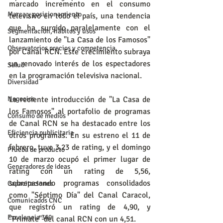
marcado incremento en el consumo 
Marca y posicionamiento
televisivo en todo el país, una tendencia 
que ha surgido paralelamente con el 
Segmentación, hábitos y usos
lanzamiento de "La Casa de los Famosos" 
Observatorios precios y competencia
por Canal RCN. Este crecimiento subraya 
un renovado interés de los espectadores 
Salud
en la programación televisiva nacional.
Diversidad
Negocios
La reciente introducción de "La Casa de 
los Famosos" al portafolio de programas 
Consumo de medios
de Canal RCN se ha destacado entre los 
Eficiencia publicitaria
otros programas. En su estreno el 11 de 
febrero, tuvo 3,23 de rating, y el domingo 
Prueba de producto
10 de marzo ocupó el primer lugar de 
Generadores de ideas
rating con un rating de 5,56, 
sobrepasando programas consolidados 
Capacitaciones
como "Séptimo Día" del Canal Caracol, 
Comunicados CNC
que registró un rating de 4,90, y 
Excelencia 360
"Primate" del canal RCN con un 4,51.