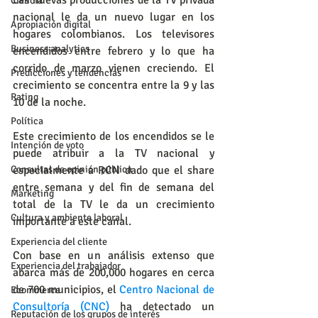
Las nuevas producciones de la TV privada 
Ciencia
nacional le da un nuevo lugar en los 
Apropiación digital
hogares colombianos. Los televisores 
Business analytics
encendidos entre febrero y lo que ha 
corrido de marzo vienen creciendo. El 
Predicciones y tendencias
crecimiento se concentra entre la 9 y las 
Rating
10 de la noche.
Política
Este crecimiento de los encendidos se le 
Intención de voto
puede atribuir a la TV nacional y 
Consultas de opinión pública
especialmente a RCN dado que el share 
entre semana y del fin de semana del 
Marketing
total de la TV le da un crecimiento 
Cultura y ambiente laboral
importante a este canal.
Experiencia del cliente
Con base en un análisis extenso que 
Experiencia del trabajador
abarca más de 200,000 hogares en cerca 
de 700 municipios, el 
Centro Nacional de 
Ecommerce
Consultoría (CNC)
 ha detectado un 
Reputación de los grupos de interés