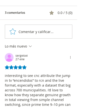
0.0 / 5 (0)
3 comentarios
Comentar y calificar...
El Centro Nacional de
El Centro Naciona
Consultoría reinventa la
Consultoría reinv
medición de audiencias
medición de audi
Lo más nuevo
servicios de nube
sergeisei
27 ene
Obtuvo 5 de 5 estrellas.
interesting to see cnc attribute the jump 
in tv “encendidos” to rcn and the live 
format, especially with a dataset that big 
across 700 municipalities. i’d love to 
know how they separate genuine growth 
in total viewing from simple channel 
switching, since prime time 9–10 pm can 