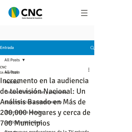
Entrada
All Posts
CNC
All Posts
14 mar 2024
Incremento en la audiencia
Metodos
de televisión Nacional: Un
Evaluación de políticas y programas
Análisis Basado en Más de
Caracterización y entendimiento
200,000 Hogares y cerca de
Observatorios sociales
700 Municipios
Gestión institucional