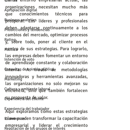
En el entorno empresarial actual, las 
Ciencia
organizaciones necesitan mucho más 
Apropiación digital
que conocimientos técnicos para 
Business analytics
prosperar. Los líderes y profesionales 
deben adaptarse continuamente a los 
Predicciones y tendencias
cambios del mercado, optimizar procesos 
Rating
y, sobre todo, poner al cliente en el 
centro de sus estrategias. Para lograrlo, 
Política
las empresas deben fomentar un entorno 
Intención de voto
de aprendizaje constante y colaboración 
Consultas de opinión pública
interna. A través de metodologías 
innovadoras y herramientas avanzadas, 
Marketing
las organizaciones no solo mejoran su 
Cultura y ambiente laboral
eficiencia, sino que también fortalecen 
su propuesta de valor. 
Experiencia del cliente
Experiencia del trabajador
Aquí exploramos cómo estas estrategias 
clave pueden transformar la capacitación 
Ecommerce
empresarial y liderar el crecimiento 
Reputación de los grupos de interés