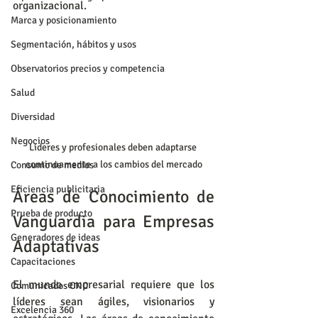
organizacional.
Marca y posicionamiento
Segmentación, hábitos y usos
Observatorios precios y competencia
Salud
Diversidad
Negocios
Líderes y profesionales deben adaptarse 
continuamente a los cambios del mercado
Consumo de medios
Eficiencia publicitaria
Áreas de Conocimiento de 
Prueba de producto
Vanguardia para Empresas 
Generadores de ideas
Adaptativas
Capacitaciones
El mundo empresarial requiere que los 
Comunicados CNC
líderes sean ágiles, visionarios y 
Excelencia 360