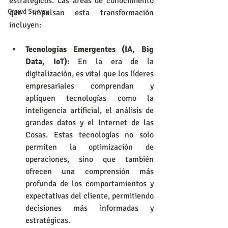
estratégicos. Las áreas de conocimiento 
Crowd Survey
que impulsan esta transformación 
incluyen:
Tecnologías Emergentes (IA, Big 
Data, IoT):
 En la era de la 
digitalización, es vital que los líderes 
empresariales comprendan y 
apliquen tecnologías como la 
inteligencia artificial, el análisis de 
grandes datos y el Internet de las 
Cosas. Estas tecnologías no solo 
permiten la optimización de 
operaciones, sino que también 
ofrecen una comprensión más 
profunda de los comportamientos y 
expectativas del cliente, permitiendo 
decisiones más informadas y 
estratégicas.