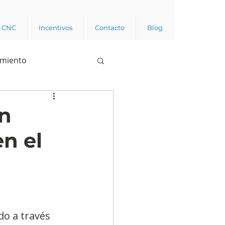
a CNC
Incentivos
Contacto
Blog
imiento
Business analytics
an
n el
de opinión pública
l trabajador
do a través 