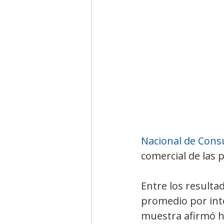
Segmentación, hábitos y usos
Negocios
Consumo de m
Generadores de ideas
Ca
Nacional de Consu
comercial de las 
Entre los resulta
promedio por inte
muestra afirmó h