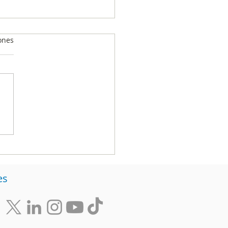
ones
isis Integral del
sumo Televisivo en
ombia junio 2024
es