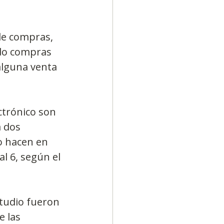
de compras, 
ado compras 
alguna venta 
trónico son 
 dos 
o hacen en 
l 6, según el 
tudio fueron 
e las 