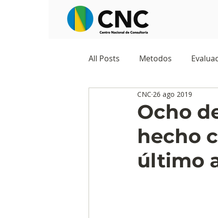
All Posts
Metodos
Evaluac
CNC
26 ago 2019
Observatorios sociales
G
Ocho de
hecho c
Predicciones y tendencias
último 
Marketing
Cultura y ambi
Ecommerce
Reputación d