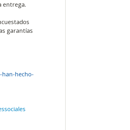
a entrega.
ncuestados 
as garantías 
s-han-hecho-
ssociales