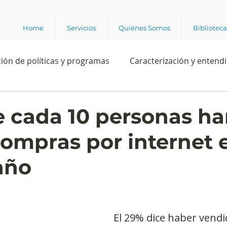
Home
Servicios
Quiénes Somos
Bibliotec
ión de políticas y programas
Caracterización y entend
estión institucional
Ciencia
Apropiación digital
 cada 10 personas h
ompras por internet e
Rating
Política
Intención de voto
Consultas 
año
ente laboral
Experiencia del cliente
Experiencia de
El 29% dice haber vendi
e los grupos de interés
Marca y posicionamiento