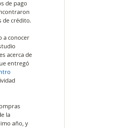
os de pago 
encontraron 
s de crédito.
Diversidad
 a conocer 
studio 
es acerca de 
ue entregó 
ntro 
ividad 
 compras 
e la 
imo año, y 