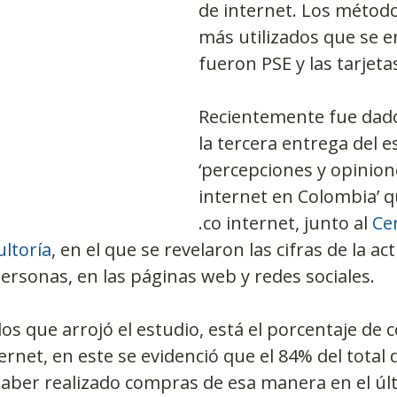
de internet. Los métod
más utilizados que se 
fueron PSE y las tarjeta
Observatorios precios y competencia
Salud
Recientemente fue dado
edios
Eficiencia publicitaria
Prueba de producto
la tercera entrega del e
‘percepciones y opinion
internet en Colombia’ q
pacitaciones
.co internet, junto al 
Ce
ltoría
, en el que se revelaron las cifras de la act
personas, en las páginas web y redes sociales.
dos que arrojó el estudio, está el porcentaje de
rnet, en este se evidenció que el 84% del total d
aber realizado compras de esa manera en el últ