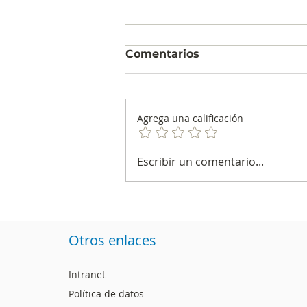
Comentarios
Agrega una calificación
Dos firmas colombianas
Escribir un comentario...
están entre las más
incluyentes de América
Latina
Otros enlaces
Intranet
Política de datos