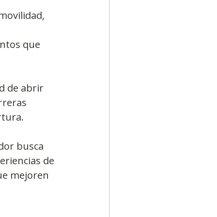
movilidad, 
 
ntos que 
 de abrir 
rreras 
rtura.
dor busca 
eriencias de 
que mejoren 