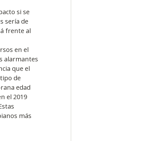
acto si se 
 sería de 
á frente al 
 
rsos en el 
s alarmantes 
cia que el 
tipo de 
prana edad 
n el 2019 
Estas 
bianos más 