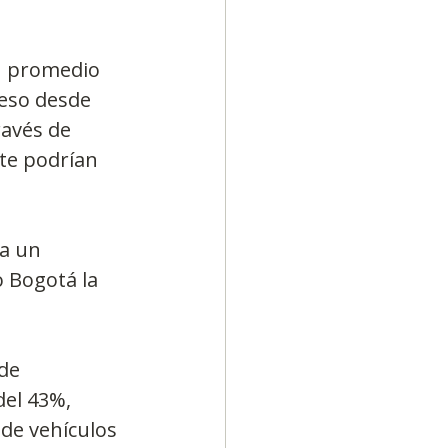
n promedio 
reso desde 
ravés de 
te podrían 
a un 
 Bogotá la 
de 
del 43%, 
de vehículos 