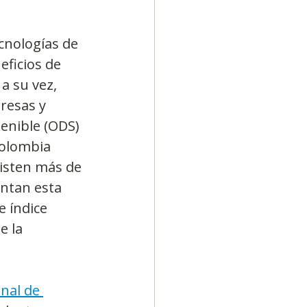
cnologías de 
eficios de 
a su vez, 
resas y 
enible (ODS) 
Colombia 
isten más de 
ntan esta 
 índice 
e la 
nal de 