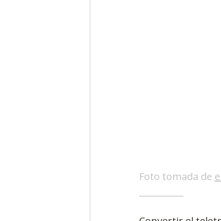
Segmentación, hábitos y usos
Negocios
Consumo de m
Generadores de ideas
Ca
Foto tomada de 
e
__________
Convertir el telet