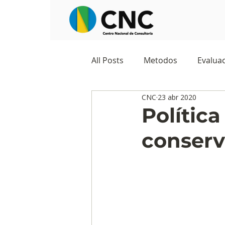
All Posts
Metodos
Evaluac
CNC
23 abr 2020
Observatorios sociales
G
Política
conserv
Predicciones y tendencias
Marketing
Cultura y ambi
Ecommerce
Reputación d