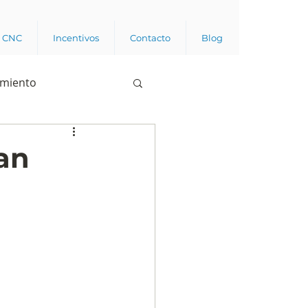
a CNC
Incentivos
Contacto
Blog
imiento
Business analytics
ean
de opinión pública
l trabajador