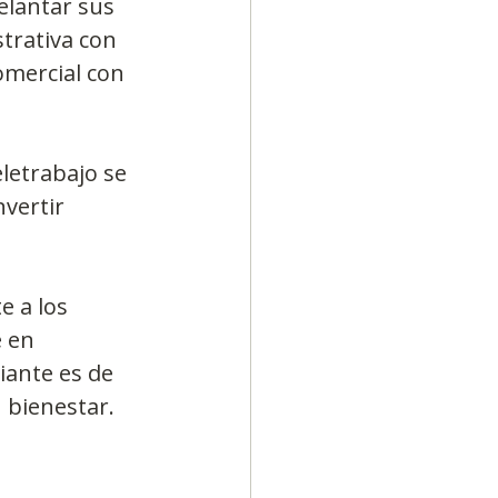
elantar sus 
trativa con 
mercial con 
letrabajo se 
vertir 
 a los 
 en 
iante es de 
 bienestar.