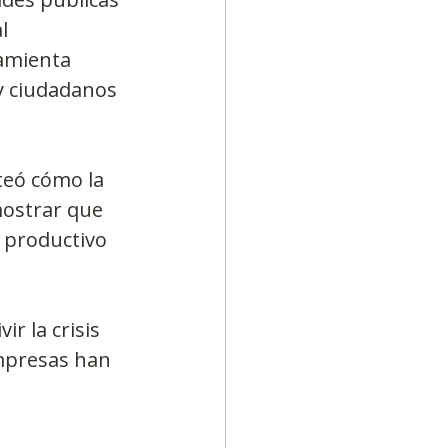
l 
amienta 
y ciudadanos 
teó cómo la 
mostrar que 
o productivo 
r la crisis 
empresas han 