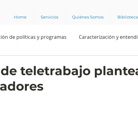
Home
Servicios
Quiénes Somos
Bibliotec
ión de políticas y programas
Caracterización y entend
estión institucional
Ciencia
Apropiación digital
 de teletrabajo plant
adores
Rating
Política
Intención de voto
Consultas 
ente laboral
Experiencia del cliente
Experiencia de
e los grupos de interés
Marca y posicionamiento