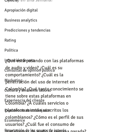
Spotify en una semana?
Ciencia
Apropiación digital
Business analytics
Predicciones y tendencias
Rating
Política
¿Qué está pasando con las plataformas 
Intención de voto
de audio y video? ¿Cuál es su 
Consultas de opinión pública
comportamiento? ¿Cuál es la 
Marketing
penetración del uso de internet en 
Colombia? ¿Qué tanto conocimiento se 
Cultura y ambiente laboral
tiene sobre estas plataformas en 
Experiencia del cliente
Colombia? ¿A cuáles servicios o 
plataformas están suscritos los 
Experiencia del trabajador
colombianos? ¿Cómo es el perfil de sus 
Ecommerce
usuarios? ¿Cuál fue el consumo de 
Reputación de los grupos de interés
plataformas de audio la semana pasada? 