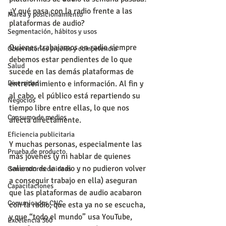
¿Y qué pasa con la radio frente a las 
Marca y posicionamiento
plataformas de audio?
Segmentación, hábitos y usos
Quienes trabajamos en radio siempre 
Observatorios precios y competencia
debemos estar pendientes de lo que 
Salud
sucede en las demás plataformas de 
entretenimiento e información. Al fin y 
Diversidad
al cabo, el público está repartiendo su 
Negocios
tiempo libre entre ellas, lo que nos 
Consumo de medios
afecta directamente.
Eficiencia publicitaria
Y muchas personas, especialmente las 
Prueba de producto
más jóvenes (y ni hablar de quienes 
salieron de la radio y no pudieron volver 
Generadores de ideas
a conseguir trabajo en ella) aseguran 
Capacitaciones
que las plataformas de audio acabaron 
Comunicados CNC
con la radio, que esta ya no se escucha, 
y que “todo el mundo” usa YouTube, 
Excelencia 360