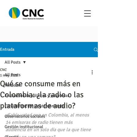
Entrada
All Posts
CNC
All Posts
1 may 2021
Qué se consume más en
Metodos
Colombia: ¿la radio o las
Evaluación de políticas y programas
plataformas de audio?
Caracterización y entendimiento
¿Sabía usted que en Colombia, al menos 
Observatorios sociales
14 emisoras de radio tienen más 
Gestión institucional
audiencia en un solo día que la que tiene 