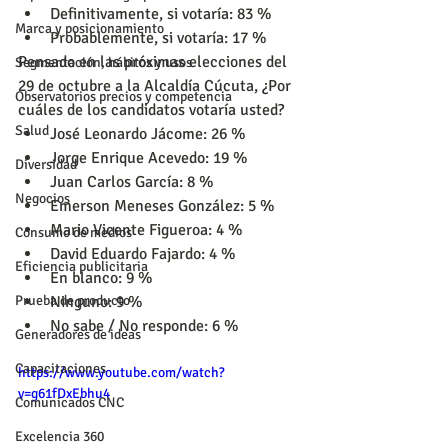
Definitivamente, si votaría: 83 %
Marca y posicionamiento
Probablemente, si votaría: 17 %
Pensado en las próximas elecciones del 
Segmentación, hábitos y usos
29 de octubre a la Alcaldía Cúcuta, ¿Por 
Observatorios precios y competencia
cuáles de los candidatos votaría usted?
Salud
José Leonardo Jácome: 26 %
Jorge Enrique Acevedo: 19 %
Diversidad
Juan Carlos García: 8 %
Negocios
Emerson Meneses González: 5 %
Mario Vicente Figueroa: 4 %
Consumo de medios
David Eduardo Fajardo: 4 %
Eficiencia publicitaria
En blanco: 9 %
Prueba de producto
Ninguno: 9 %
No sabe / No responde: 6 % 
Generadores de ideas
Capacitaciones
https://www.youtube.com/watch?
v=g61fDxEbhu4
Comunicados CNC
Excelencia 360