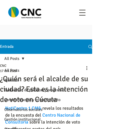
Entrada
All Posts
CNC
All Posts
17 oct 2023
¿Quién será el alcalde de su
Metodos
ciudad? Esta es la intención
Evaluación de políticas y programas
de voto en Cúcuta
Caracterización y entendimiento
NotiCentro 1 CM&
 revela los resultados 
Observatorios sociales
de la encuesta del 
Centro Nacional de 
Gestión institucional
Consultoría
 sobre la intención de voto 