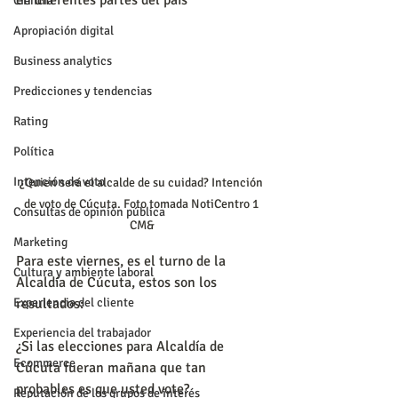
en diferentes partes del país 
Ciencia
Apropiación digital
Business analytics
Predicciones y tendencias
Rating
Política
Intención de voto
¿Quien será el alcalde de su cuidad? Intención 
de voto de Cúcuta. Foto tomada NotiCentro 1 
Consultas de opinión pública
CM&
Marketing
Para este viernes, es el turno de la 
Cultura y ambiente laboral
Alcaldía de Cúcuta, estos son los 
Experiencia del cliente
resultados: 
Experiencia del trabajador
¿Si las elecciones para Alcaldía de 
Ecommerce
Cúcuta fueran mañana que tan 
probables es que usted vote?
Reputación de los grupos de interés