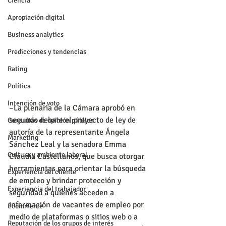
Ciencia
Apropiación digital
Business analytics
Predicciones y tendencias
Rating
Política
Intención de voto
–La plenaria de la Cámara aprobó en 
segundo debate el proyecto de ley de 
Consultas de opinión pública
autoría de la representante Ángela 
Marketing
Sánchez Leal y la senadora Emma 
Cultura y ambiente laboral
Claudia Castellanos, que busca otorgar 
herramientas para orientar la búsqueda 
Experiencia del cliente
de empleo y brindar protección y 
Experiencia del trabajador
seguridad a quienes acceden a 
información de vacantes de empleo por 
Ecommerce
medio de plataformas o sitios web o a 
Reputación de los grupos de interés