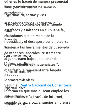
quienes lo hacen de manera presencial 
ante los prestadores de servicio 
Marca y posicionamiento
autorizados.
Segmentación, hábitos y usos
Observatorios precios y competencia
“Muchos colombianos están siendo 
estafados y asaltados en su buena fe, 
Salud
ciudadanos que en medio de la 
Diversidad
necesidad y el desespero por emplearse 
acuden a las herramientas de búsqueda 
Negocios
de vacantes laborales, tristemente 
Consumo de medios
algunos caen bajo el accionar de 
Eficiencia publicitaria
organizaciones delincuenciales.”, 
manifestó la representante Ángela 
Prueba de producto
Sánchez.
Generadores de ideas
Según el 
Centro Nacional de Consultoría
Capacitaciones
la forma en que más buscan empleo los 
Comunicados CNC
colombianos es a través de internet, 
seguido de voz a voz, anuncios en prensa 
Excelencia 360