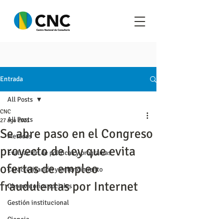
Entrada
All Posts
CNC
All Posts
27 ago 2021
Se abre paso en el Congreso
Metodos
proyecto de ley que evita
Evaluación de políticas y programas
ofertas de empleo
Caracterización y entendimiento
fraudulentas por Internet
Observatorios sociales
Gestión institucional