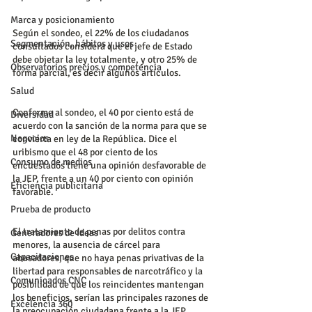
Marca y posicionamiento
Según el sondeo, el 22% de los ciudadanos 
Segmentación, hábitos y usos
consultados considera que el jefe de Estado 
debe objetar la ley totalmente, y otro 25% de 
Observatorios precios y competencia
forma parcial, es decir algunos artículos.
Salud
Conforme al sondeo, el 40 por ciento está de 
Diversidad
acuerdo con la sanción de la norma para que se 
Negocios
convierta en ley de la República. Dice el 
uribismo que el 48 por ciento de los 
Consumo de medios
encuestados tiene una opinión desfavorable de 
la JEP, frente a un 40 por ciento con opinión 
Eficiencia publicitaria
favorable.
Prueba de producto
El tratamiento de penas por delitos contra 
Generadores de ideas
menores, la ausencia de cárcel para 
Capacitaciones
abusadores, que no haya penas privativas de la 
libertad para responsables de narcotráfico y la 
Comunicados CNC
posibilidad de que los reincidentes mantengan 
los beneficios, serían las principales razones de 
Excelencia 360
la preocupación ciudadana frente a la JEP.