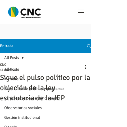
Entrada
All Posts
CNC
All Posts
11 mar 2019
Sigue el pulso político por la
Metodos
objeción de la ley
Evaluación de políticas y programas
estatutaria de la JEP
Caracterización y entendimiento
Observatorios sociales
Gestión institucional