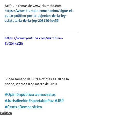
Artículo tomas de www.bluradio.com
https://www.bluradio.com/nacion/sigue-el-
pulso-politico-por-la-objecion-de-la-ley-
estatutaria-de-la-jep-208130-ie435
https://www.youtube.com/watch?v=-
EoG0kkxXfk
 Vídeo tomado de RCN Noticias 11:30 de la 
noche, viernes 8 de marzo de 2019
#Opiniónpública
#encuestas
#JurisdicciónEspecialdePaz
#JEP
#CentroDemocrático
Política