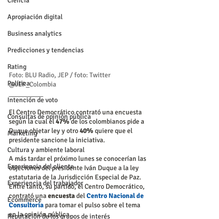
Ciencia
Apropiación digital
Business analytics
Predicciones y tendencias
Rating
Foto: BLU Radio, JEP / foto: Twitter 
Política
@JEP_Colombia
__________
Intención de voto
El Centro Democrático contrató una encuesta 
Consultas de opinión pública
según la cual el
 47%
 de los colombianos pide a 
Duque objetar ley y otro 
40%
 quiere que el 
Marketing
presidente sancione la iniciativa.
Cultura y ambiente laboral
A más tardar el próximo lunes se conocerían las 
Experiencia del cliente
objeciones del presidente Iván Duque a la ley 
estatutaria de la Jurisdicción Especial de Paz. 
Experiencia del trabajador
Entre tanto, su partido, el Centro Democrático, 
contrató una 
encuesta
 del 
Centro Nacional de 
Ecommerce
Consultoría
 para tomar el pulso sobre el tema 
en la opinión pública.
Reputación de los grupos de interés