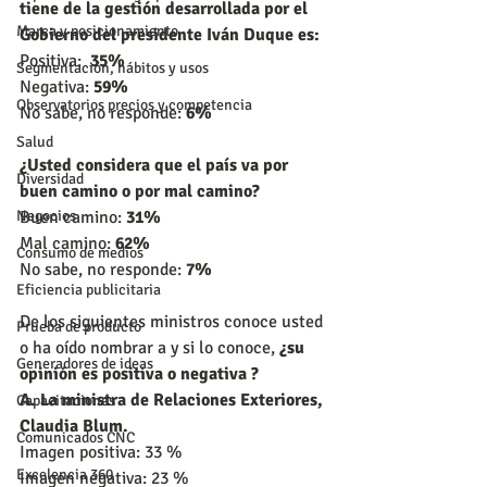
tiene de la gestión desarrollada por el 
Marca y posicionamiento
Gobierno del presidente Iván Duque es:
Positiva:  
35%
Segmentación, hábitos y usos
Negativa: 
59%
Observatorios precios y competencia
No sabe, no responde: 
6%
Salud
¿Usted considera que el país va por 
Diversidad
buen camino o por mal camino?
Negocios
Buen camino: 
31%
Mal camino: 
62%
Consumo de medios
No sabe, no responde: 
7%
Eficiencia publicitaria
De los siguientes ministros conoce usted 
Prueba de producto
o ha oído nombrar a y si lo conoce, 
¿su 
Generadores de ideas
opinión es positiva o negativa ?
A. La ministra de Relaciones Exteriores, 
Capacitaciones
Claudia Blum.
Comunicados CNC
Imagen positiva: 33 %
Excelencia 360
Imagen negativa: 23 %