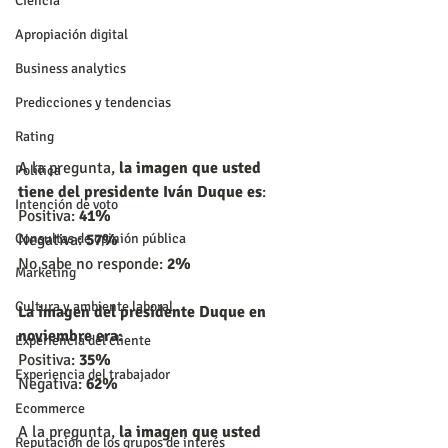
Ciencia
Apropiación digital
Business analytics
Predicciones y tendencias
Rating
A la pregunta, 
la imagen que usted 
Política
tiene del presidente Iván Duque es
:
Intención de voto
Positiva: 
41%
Consultas de opinión pública
Negativa: 
57%
No sabe no responde: 
2%
Marketing
Cultura y ambiente laboral
La imagen del presidente Duque en 
noviembre era:
Experiencia del cliente
Positiva: 
35%
Experiencia del trabajador
Negativa: 
62%
Ecommerce
A la pregunta, 
la imagen que usted 
Reputación de los grupos de interés