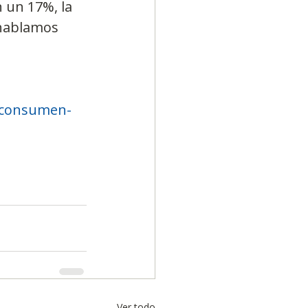
 un 17%, la 
 hablamos 
e-consumen-
Ver todo