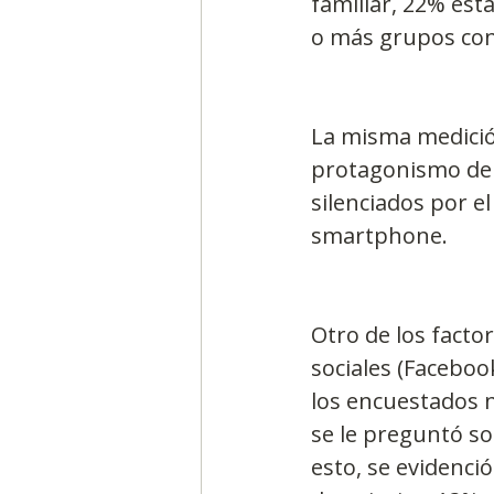
familiar, 22% est
o más grupos con 
La misma medición
protagonismo de 
silenciados por e
smartphone.
Otro de los facto
sociales (Facebook
los encuestados n
se le preguntó so
esto, se evidenció