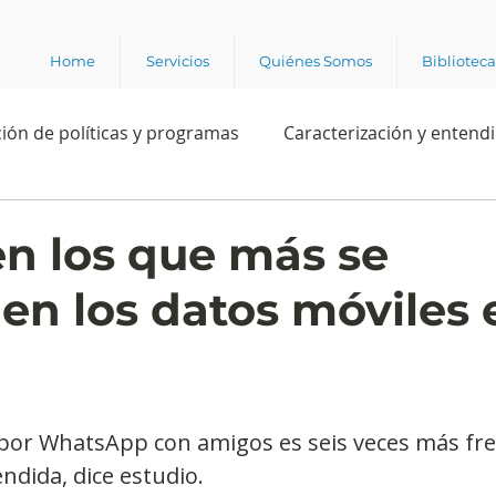
Home
Servicios
Quiénes Somos
Bibliotec
ión de políticas y programas
Caracterización y entend
estión institucional
Ciencia
Apropiación digital
n los que más se
n los datos móviles 
Rating
Política
Intención de voto
Consultas 
ente laboral
Experiencia del cliente
Experiencia de
por WhatsApp con amigos es seis veces más fr
endida, dice estudio.
e los grupos de interés
Marca y posicionamiento