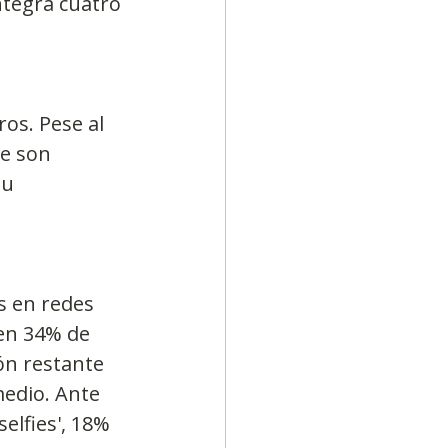
ntegra cuatro 
os. Pese al 
e son 
su 
s en redes 
ien 34% de 
ón restante 
edio. Ante 
elfies', 18% 