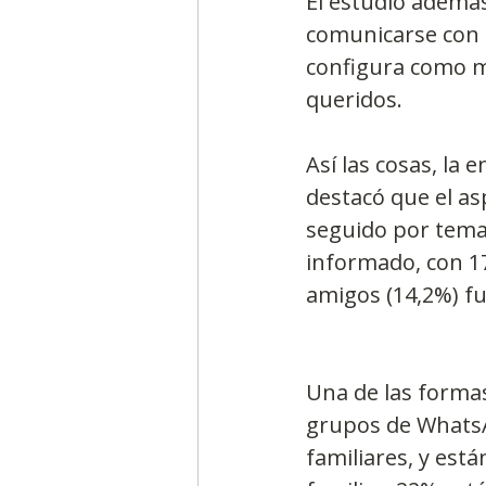
El estudio además
comunicarse con s
configura como m
queridos.
Así las cosas, la 
destacó que el as
seguido por tema
informado, con 17
amigos (14,2%) fu
Una de las forma
grupos de WhatsA
familiares, y est