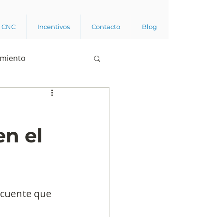
a CNC
Incentivos
Contacto
Blog
imiento
Business analytics
en el
de opinión pública
l trabajador
ecuente que 