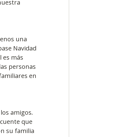
nuestra 
menos una 
pase Navidad 
l es más 
las personas 
amiliares en 
los amigos. 
ecuente que 
n su familia 