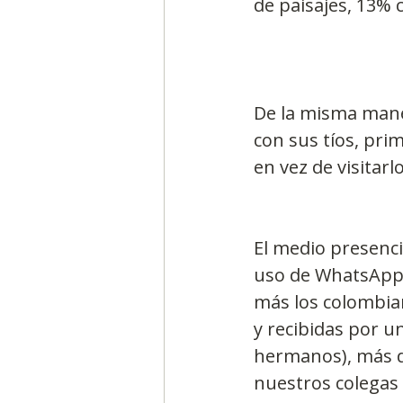
de paisajes, 13%
De la misma mane
con sus tíos, pri
en vez de visitar
El medio presencia
uso de WhatsApp (
más los colombian
y recibidas por u
hermanos), más de
nuestros colegas 