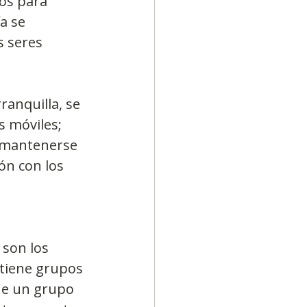
os para 
a se 
 seres 
ranquilla, se 
s móviles; 
 mantenerse 
ón con los 
son los 
tiene grupos 
ene un grupo 