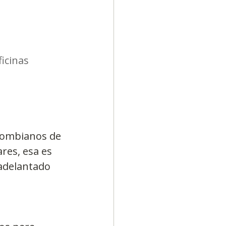
icinas 
lombianos de 
res, esa es 
 adelantado 