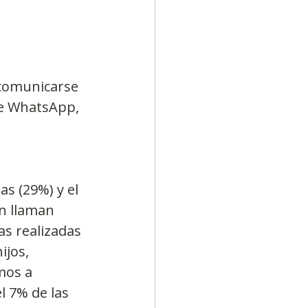
 comunicarse 
de WhatsApp, 
s (29%) y el 
n llaman 
s realizadas 
ijos, 
mos a 
l 7% de las 