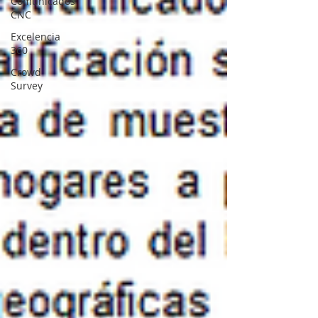
Comunicados
CNC
Excelencia
360
Crowd
Survey