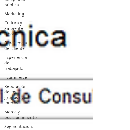
pública
Marketing
Cultura y
ambiente
laboral
Experiencia
del cliente
Experiencia
del
trabajador
Ecommerce
Reputación
de los
grupos de
interés
Marca y
posicionamiento
Segmentación,