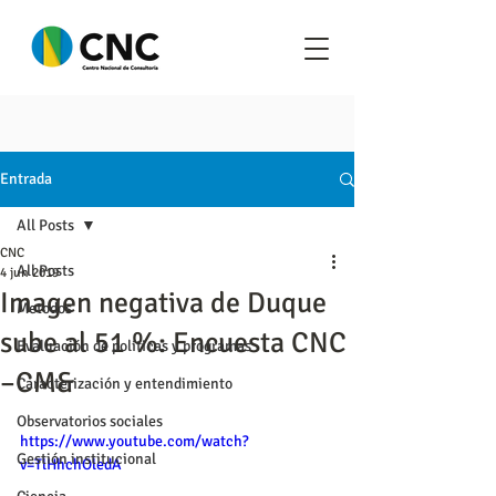
Entrada
All Posts
CNC
All Posts
4 jun 2019
Imagen negativa de Duque
Metodos
sube al 51 %: Encuesta CNC
Evaluación de políticas y programas
–CM&
Caracterización y entendimiento
Observatorios sociales
https://www.youtube.com/watch?
Gestión institucional
v=TlHhchOledA