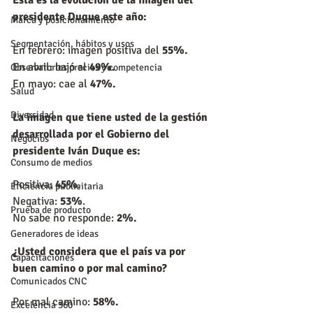
presidente Duque este año:
Marca y posicionamiento
Segmentación, hábitos y usos
En febrero: imagen positiva del
 55%.
En abril: bajó al 
49%.
Observatorios precios y competencia
En mayo: cae al 
47%.
Salud
Diversidad
La imagen que tiene usted de la gestión 
desarrollada por el Gobierno del 
Negocios
presidente Iván Duque es:
Consumo de medios
Positiva:
 45%.
Eficiencia publicitaria
Negativa:
 53%
.
Prueba de producto
No sabe no responde:
 2%.
Generadores de ideas
¿Usted considera que el país va por 
Capacitaciones
buen camino o por mal camino?
Comunicados CNC
Por mal camino: 
58%.
Excelencia 360