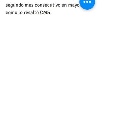
segundo mes consecutivo en mayo, tal 
como lo resaltó CM&.
La encuesta también midió la 
popularidad de otras figuras de la 
política nacional. De los nombres 
propuestos por el 
CNC
, solo la 
vicepresidenta Marta Lucía Ramírez (50 
%),  Sergio Fajardo (57 %) y Claudia 
López (49 %) terminaron con imagen 
positiva.
Los expresidentes Álaro Uribe y Juan 
Manuel Santos terminaron muy parejos 
por lo bajo, con imagen negativa de 56 % 
y 57 % respectivamente. Otros con 
imagen negativa fueron Germán Vargas 
Lleras, Gustavo Petro y Ernesto Macías.
https://www.youtube.com/watch?