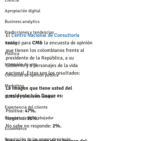
Ciencia
Apropiación digital
Business analytics
Predicciones y tendencias
El 
Centro Nacional de Consultoría
realizó para 
CM&
 la encuesta de opinión 
Rating
que tienen los colombianos frente al 
Política
presidente de la República, a su 
Intención de voto
Gobierno y a personajes de la vida 
nacional. Estos son los resultados:
Consultas de opinión pública
Marketing
La imagen que tiene usted del 
presidente Iván Duque es:
Cultura y ambiente laboral
Experiencia del cliente
Positiva: 
47%.
Negativa: 
51%.
Experiencia del trabajador
No sabe no responde: 
2%.
Ecommerce
Reputación de los grupos de interés
Esta es la evolución de la imagen del 