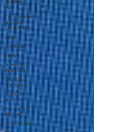
hábitos y
usos
Observatorios
precios y
competencia
Salud
Diversidad
Negocios
Consumo
de medios
Eficiencia
publicitaria
Prueba de
producto
Generadores
de ideas
Capacitaciones