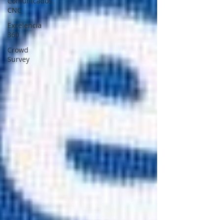
Comunicados
CNC
Excelencia
360
Crowd
Survey