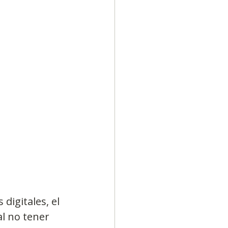
Diversidad
igitales, el 
l no tener 