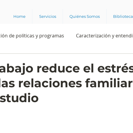
Home
Servicios
Quiénes Somos
Bibliotec
ión de políticas y programas
Caracterización y entend
estión institucional
Ciencia
Apropiación digital
rabajo reduce el estré
as relaciones familiar
Rating
Política
Intención de voto
Consultas 
studio
ente laboral
Experiencia del cliente
Experiencia de
e los grupos de interés
Marca y posicionamiento