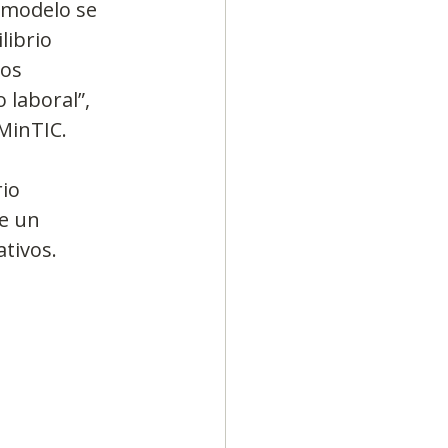
 modelo se 
librio 
os 
laboral”, 
 MinTIC.
io 
e un 
ativos.