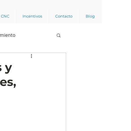
a CNC
Incentivos
Contacto
Blog
imiento
Business analytics
s y
es,
de opinión pública
l trabajador