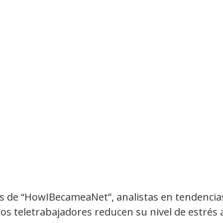
Observatorios precios y competencia
Salud
edios
Eficiencia publicitaria
Prueba de producto
pacitaciones
s de “HowIBecameaNet”, analistas en tendencias d
os teletrabajadores reducen su nivel de estrés a