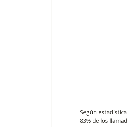
Segmentación, hábitos y usos
Negocios
Consumo de m
Generadores de ideas
Ca
Según estadística
83% de los llamad