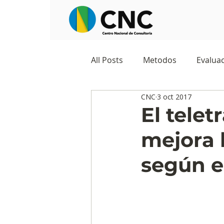
All Posts
Metodos
Evaluac
CNC
3 oct 2017
Observatorios sociales
G
El telet
mejora l
Predicciones y tendencias
según e
Marketing
Cultura y ambi
Ecommerce
Reputación d