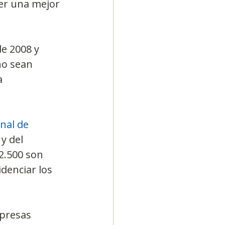
ner una mejor 
e 2008 y 
ño sean 
a 
nal de 
y del 
2.500 son 
denciar los 
presas 