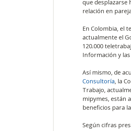
que desplazarse h
relación en pareja
En Colombia, el t
actualmente el G
120.000 teletraba
Información y la
Así mismo, de acu
Consultoría
, la C
Trabajo, actualme
mipymes, están ap
beneficios para la
Según cifras pre