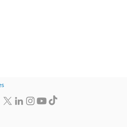
Diversidad
Negocios
s de ideas
es