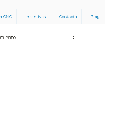
ca CNC
Incentivos
Contacto
Blog
imiento
Business analytics
de opinión pública
l trabajador