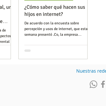
al, un
¿Cómo saber qué hacen sus
hijos en internet?
Observatorios precios y competencia
Salud
de
De acuerdo con la encuesta sobre
percepción y usos de internet, que esta
a de
semana presentó .Co, la empresa
spectos
iencia publicitaria
Prueba de producto
Generadore
concesionaria para administrar el d
rental en
Nuestras red