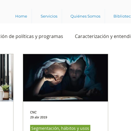
Home
Servicios
Quiénes Somos
Bibliote
ión de políticas y programas
Caracterización y entend
estión institucional
Ciencia
Apropiación digital
Rating
Política
Intención de voto
Consultas 
ente laboral
Experiencia del cliente
Experiencia de
CNC
29 abr 2019
Segmentación, hábitos y usos
e los grupos de interés
Marca y posicionamiento