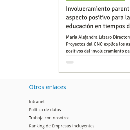
Involucramiento parent
aspecto positivo para la
Segmentación, hábitos y usos
educación en tiempos 
COVID-19
María Alejandra Lázaro Director
Proyectos del CNC explica los a
Consumo de medios
Efic
positivos del involucramiento pa
la educación
Capacitaciones
Otros enlaces
Intranet
Política de datos
Trabaja con nosotros
Ranking de Empresas Incluyentes