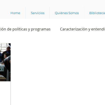
Home
Servicios
Quiénes Somos
Bibliotec
ión de políticas y programas
Caracterización y entend
estión institucional
Ciencia
Apropiación digital
Rating
Política
Intención de voto
Consultas 
ente laboral
Experiencia del cliente
Experiencia de
e los grupos de interés
Marca y posicionamiento