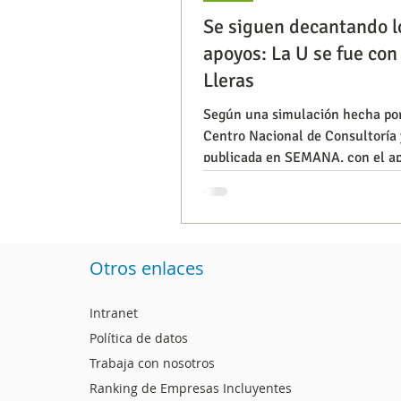
Se siguen decantando l
apoyos: La U se fue con
Segmentación, hábitos y usos
Lleras
Según una simulación hecha por
Centro Nacional de Consultoría 
Consumo de medios
Efic
publicada en SEMANA, con el apoyo de La
U Vargas tiene un potencial de 
Capacitaciones
Otros enlaces
Intranet
Política de datos
Trabaja con nosotros
Ranking de Empresas Incluyentes