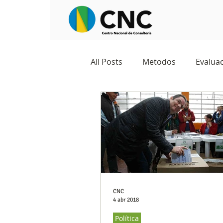
All Posts
Metodos
Evaluac
Observatorios sociales
G
Predicciones y tendencias
Marketing
Cultura y ambi
CNC
4 abr 2018
Política
Ecommerce
Reputación d