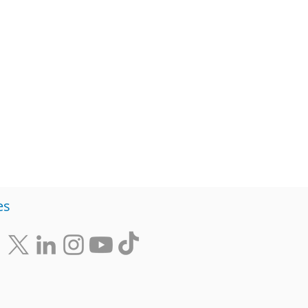
Diversidad
Negocios
s de ideas
es