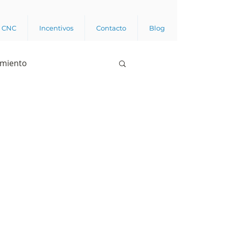
a CNC
Incentivos
Contacto
Blog
imiento
Business analytics
de opinión pública
l trabajador