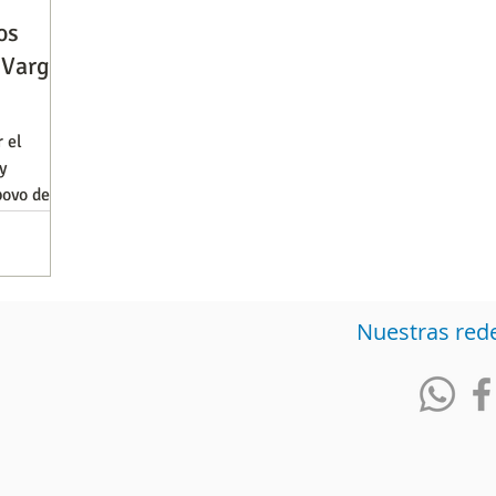
os
 Vargas
Observatorios precios y competencia
Salud
 el
y
iencia publicitaria
Prueba de producto
Generadore
3
Nuestras red