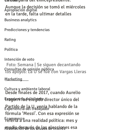
la campaña del exvicepresidente. 
Ciencia
Aunque la decisión se tomó el miércoles 
Apropiación digital
en la tarde, falta ultimar detalles
Business analytics
Predicciones y tendencias
Rating
Política
Intención de voto
 Foto: Semana | Se siguen decantando 
Consultas de opinión pública
los apoyos: La U se fue con Vargas Lleras
__________
Marketing
Cultura y ambiente laboral
Desde finales de 2017, cuando Aurelio 
Experiencia del cliente
Iragorri fue elegido director único del 
Partido de la U, venia hablando de la 
Experiencia del trabajador
fórmula ‘Messi’. Con esa expresión se 
Ecommerce
refería a una realidad política: mes y 
medio después de las elecciones esa 
Reputación de los grupos de interés