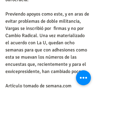
Previendo apoyos como este, y en aras de 
evitar problemas de doble militancia, 
Vargas se inscribió por  firmas y no por 
Cambio Radical. Una vez materializado 
el acuerdo con La U, quedan ocho 
semanas para que con adhesiones como 
esta se muevan los números de las 
encuestas que, recientemente y para el 
exvicepresidente, han cambiado poco.
Artículo tomado de semana.com
http://www.semana.com/nacion/articul
o/elecciones-2018-partido-de-la-u-
adhiere-a-german-vargas-lleras/562524
#GermanVargas
#elecciones2018
#Semana
#PartidodelaU