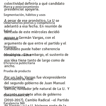
colectividad definiría a qué candidato 
Marca y posicionamiento
presidencial apoyaría.
Segmentación, hábitos y usos
A pesar de ese pronóstico, La U se 
Observatorios precios y competencia
adelantó a esa fecha. En reunión de 
Salud
bancada de este miércoles decidió 
apoyar a Germán Vargas, con el 
Diversidad
argumento de que entre el partido y el 
Negocios
candidato puede haber coherencia 
ideológica.  Sin embargo, el sustento de 
Consumo de medios
esa idea tiene tanto de largo como de 
Eficiencia publicitaria
ancho.
Prueba de producto
Por un lado, Vargas fue vicepresidente 
Generadores de ideas
del segundo gobierno de Juan Manuel 
Capacitaciones
Santos, fundador jefe natural de La U.  Y 
durante casi siete años de gobierno 
Comunicados CNC
(2010-2017), Cambio Radical –el Partido 
Excelencia 360
de Vargas—y La U, hicieron parte de la 