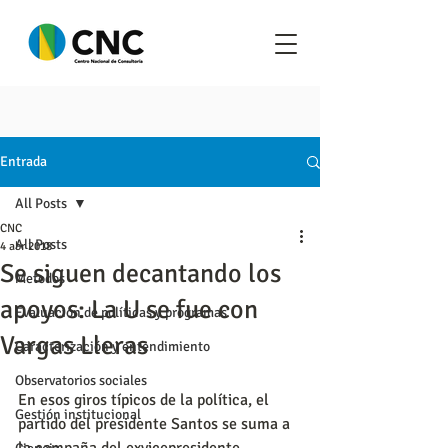
Entrada
All Posts
CNC
All Posts
4 abr 2018
Se siguen decantando los
Metodos
apoyos: La U se fue con
Evaluación de políticas y programas
Vargas Lleras
Caracterización y entendimiento
Observatorios sociales
En esos giros típicos de la política, el 
Gestión institucional
partido del presidente Santos se suma a 