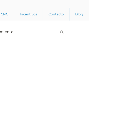
a CNC
Incentivos
Contacto
Blog
imiento
Business analytics
de opinión pública
l trabajador