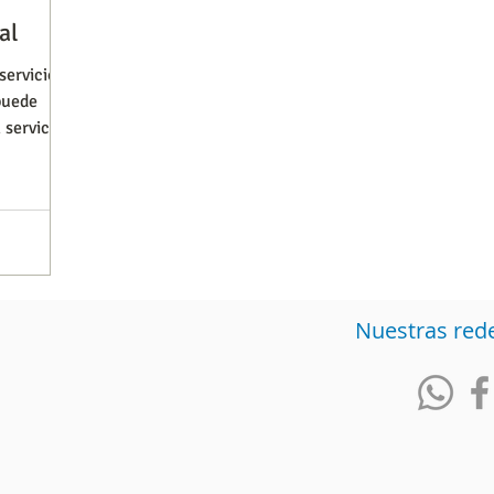
al
servicio
Observatorios precios y competencia
Salud
 puede
 servicio
iencia publicitaria
Prueba de producto
Generadore
Nuestras red