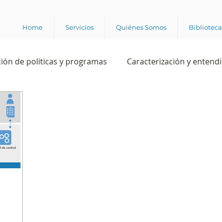
Home
Servicios
Quiénes Somos
Bibliotec
ión de políticas y programas
Caracterización y entend
estión institucional
Ciencia
Apropiación digital
Rating
Política
Intención de voto
Consultas 
ente laboral
Experiencia del cliente
Experiencia de
e los grupos de interés
Marca y posicionamiento