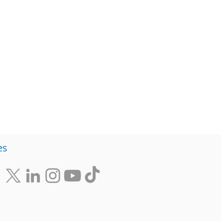
Diversidad
Negocios
s de ideas
es