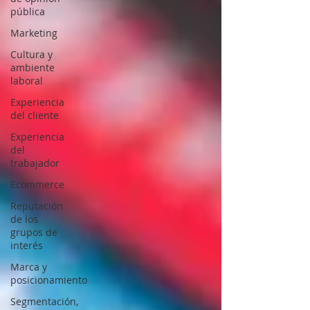
pública
Marketing
Cultura y
ambiente
laboral
Experiencia
del cliente
Experiencia
del
trabajador
Ecommerce
Reputación
de los
grupos de
interés
Marca y
posicionamiento
Segmentación,