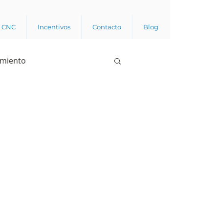
a CNC
Incentivos
Contacto
Blog
imiento
Business analytics
de opinión pública
l trabajador