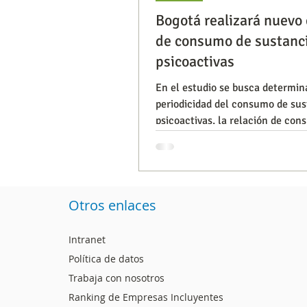
Bogotá realizará nuevo
de consumo de sustanc
Segmentación, hábitos y usos
psicoactivas
En el estudio se busca determin
periodicidad del consumo de sus
Consumo de medios
Efic
psicoactivas, la relación de co
factores como sexo, eda
Capacitaciones
Otros enlaces
Intranet
Política de datos
Trabaja con nosotros
Ranking de Empresas Incluyentes