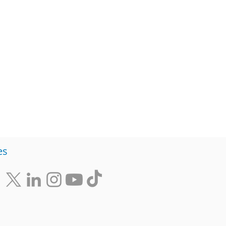
Diversidad
Negocios
s de ideas
es