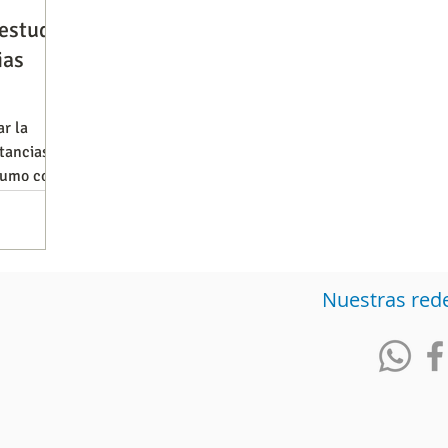
 estudio
ias
Observatorios precios y competencia
Salud
ar la
tancias
iencia publicitaria
Prueba de producto
Generadore
nsumo con
Nuestras red