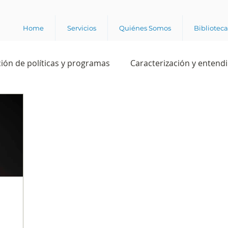
Home
Servicios
Quiénes Somos
Bibliotec
ión de políticas y programas
Caracterización y entend
estión institucional
Ciencia
Apropiación digital
Rating
Política
Intención de voto
Consultas 
ente laboral
Experiencia del cliente
Experiencia de
e los grupos de interés
Marca y posicionamiento