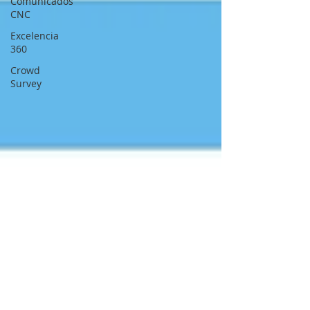
Comunicados
CNC
Excelencia
360
Crowd
Survey