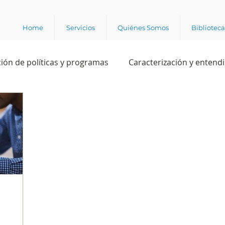
Home
Servicios
Quiénes Somos
Bibliotec
ión de políticas y programas
Caracterización y entend
estión institucional
Ciencia
Apropiación digital
Rating
Política
Intención de voto
Consultas 
ente laboral
Experiencia del cliente
Experiencia de
e los grupos de interés
Marca y posicionamiento