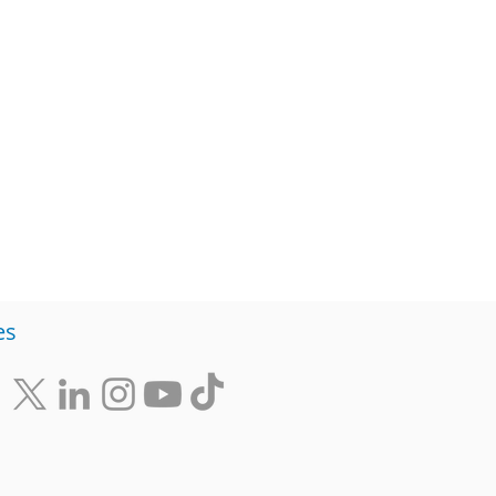
Diversidad
Negocios
s de ideas
es