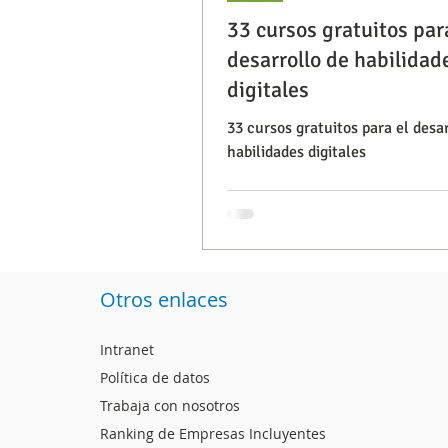
33 cursos gratuitos par
desarrollo de habilidad
Segmentación, hábitos y usos
digitales
33 cursos gratuitos para el desa
habilidades digitales
Consumo de medios
Efic
Capacitaciones
Otros enlaces
Intranet
Política de datos
Trabaja con nosotros
Ranking de Empresas Incluyentes