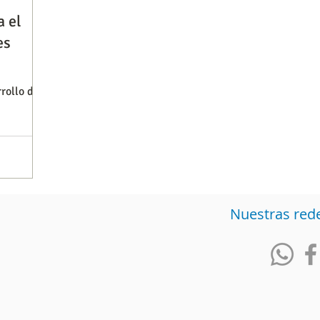
a el
es
Observatorios precios y competencia
Salud
rrollo de
iencia publicitaria
Prueba de producto
Generadore
Nuestras red