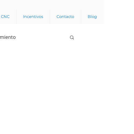
a CNC
Incentivos
Contacto
Blog
imiento
Business analytics
de opinión pública
l trabajador