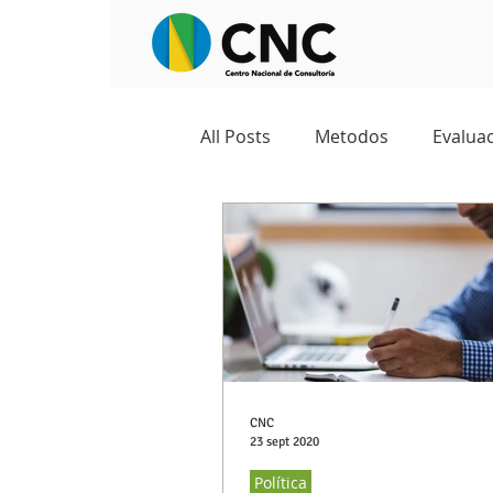
All Posts
Metodos
Evaluac
Observatorios sociales
G
Predicciones y tendencias
Marketing
Cultura y ambi
CNC
23 sept 2020
Política
Ecommerce
Reputación d