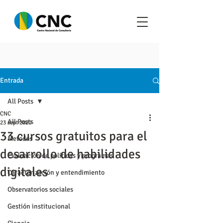
Entrada
All Posts
CNC
All Posts
23 sept 2020
33 cursos gratuitos para el
Metodos
desarrollo de habilidades
Evaluación de políticas y programas
digitales
Caracterización y entendimiento
Observatorios sociales
Gestión institucional