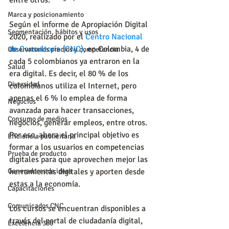
Marca y posicionamiento
Según el informe de Apropiación Digital 
Segmentación, hábitos y usos
2020, realizado por el 
Centro Nacional 
de Consultoría (CNC)
, en Colombia, 4 de 
Observatorios precios y competencia
cada 5 colombianos ya entraron en la 
Salud
era digital. Es decir, el 80 % de los 
Diversidad
colombianos utiliza el Internet, pero 
apenas el 6 % lo emplea de forma 
Negocios
avanzada para hacer transacciones, 
Consumo de medios
negocios, generar empleos, entre otros. 
Por eso, ahora el principal objetivo es 
Eficiencia publicitaria
formar a los usuarios en competencias 
Prueba de producto
digitales para que aprovechen mejor las 
herramientas digitales y aporten desde 
Generadores de ideas
estas a la economía.
Capacitaciones
Comunicados CNC
Los cursos se encuentran disponibles a 
través del portal de ciudadanía digital, 
Excelencia 360