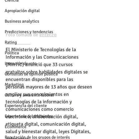
Ciencia
Apropiación digital
Business analytics
Predicciones y tendencias
Foto tomada de 
enter.co
__________
Rating
El Ministerio de Tecnologías de la 
Política
Información y las Comunicaciones 
Intención de voto
(MinTIC) anunció que 33 cursos 
gratuitos sobre habilidades digitales se 
Consultas de opinión pública
encuentran disponibles para las 
Marketing
personas mayores de 13 años que deseen 
ampliar sus conocimientos en 
Cultura y ambiente laboral
tecnologías de la información y 
Experiencia del cliente
comunicaciones como comercio 
electrónico, alfabetización digital, 
Experiencia del trabajador
etiqueta digital, comunicación digital, 
Ecommerce
salud y bienestar digital, leyes Digitales, 
Reputación de los grupos de interés
entre otros.