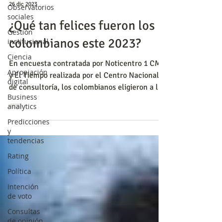
26 dic 2023
Observatorios
sociales
¿Qué tan felices fueron los
Gestión
colombianos este 2023?
institucional
Ciencia
En encuesta contratada por Noticentro 1 CM&
Apropiación
y El Tiempo realizada por el Centro Nacional
digital
de consultoría, los colombianos eligieron a las
Business
per
analytics
Predicciones
y
tendencias
Rating
Política
Intención
de voto
Consultas
de opinión