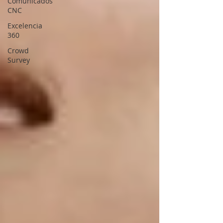
Comunicados
CNC
Excelencia
360
Crowd
Survey