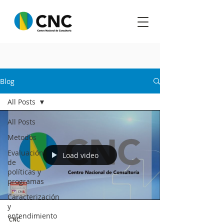
Blog
All Posts
All Posts
Metodos
Evaluación
Load video
de
políticas y
programas
Caracterización
y
entendimiento
CNC