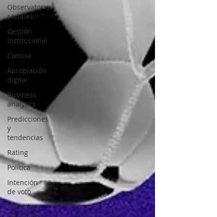
Observatorios
sociales
Gestión
institucional
Ciencia
Apropiación
digital
Business
analytics
Predicciones
y
tendencias
Rating
Política
Intención
de voto
Consultas
de opinión