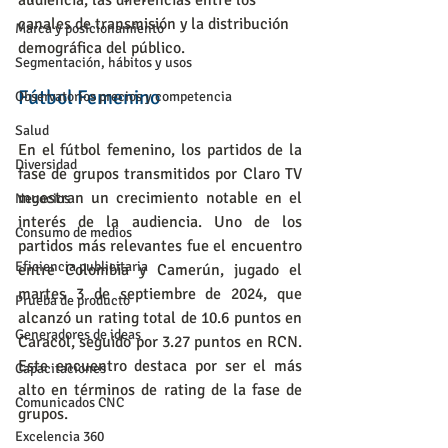
audiencia, las diferencias entre los 
canales de transmisión y la distribución 
Marca y posicionamiento
demográfica del público.
Segmentación, hábitos y usos
Fútbol Femenino
Observatorios precios y competencia
Salud
En el fútbol femenino, los partidos de la 
Diversidad
fase de grupos transmitidos por Claro TV 
muestran un crecimiento notable en el 
Negocios
interés de la audiencia. Uno de los 
Consumo de medios
partidos más relevantes fue el encuentro 
Eficiencia publicitaria
entre Colombia y Camerún, jugado el 
martes 3 de septiembre de 2024, que 
Prueba de producto
alcanzó un rating total de 10.6 puntos en 
Generadores de ideas
Caracol, seguido por 3.27 puntos en RCN. 
Este encuentro destaca por ser el más 
Capacitaciones
alto en términos de rating de la fase de 
Comunicados CNC
grupos.
Excelencia 360