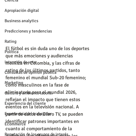
Ciencia
Apropiación digital
Business analytics
Predicciones y tendencias
Rating
El fútbol es sin duda uno de los deportes 
Política
que más emociones y audiencias 
Intención de voto
moviliza en Colombia, y las cifras de 
rating de los últimos partidos, tanto 
Consultas de opinión pública
femenino el mundial Sub-20 femenino; 
Marketing
como masculinos en la fase de 
eliminatoria para el mundial 2026, 
Cultura y ambiente laboral
reflejan el impacto que tienen estos 
Experiencia del cliente
eventos en la televisión nacional. A 
Experiencia del trabajador
partir de datos de Claro TV, se pueden 
identificar patrones importantes en 
Ecommerce
cuanto al comportamiento de la 
Reputación de los grupos de interés