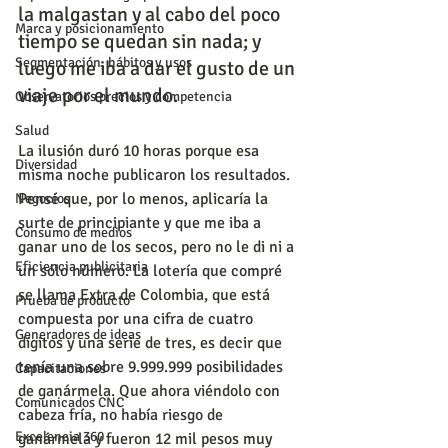
la malgastan y al cabo del poco 
Marca y posicionamiento
tiempo se quedan sin nada; y 
Segmentación, hábitos y usos
luego me iba a dar el gusto de un 
viaje por el mundo.
Observatorios precios y competencia
Salud
La ilusión duró 10 horas porque esa 
Diversidad
misma noche publicaron los resultados. 
Pensé que, por lo menos, aplicaría la 
Negocios
surte de principiante y que me iba a 
Consumo de medios
ganar uno de los secos, pero no le di ni a 
Eficiencia publicitaria
un sólo número. La lotería que compré 
se llama Extra de Colombia, que está 
Prueba de producto
compuesta por una cifra de cuatro 
Generadores de ideas
dígitos y una serie de tres, es decir que 
tenía una sobre 9.999.999 posibilidades 
Capacitaciones
de ganármela. Que ahora viéndolo con 
Comunicados CNC
cabeza fría, no había riesgo de 
Excelencia 360
ganármela y fueron 12 mil pesos muy 