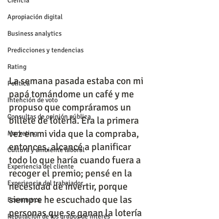
Ciencia
Apropiación digital
Business analytics
Predicciones y tendencias
Rating
La semana pasada estaba con mi 
Política
papá tomándome un café y me 
Intención de voto
propuso que compráramos un 
Consultas de opinión pública
billete de lotería. Era la primera 
vez en mi vida que la compraba, 
Marketing
entonces, alcancé a planificar 
Cultura y ambiente laboral
todo lo que haría cuando fuera a 
Experiencia del cliente
recoger el premio; pensé en la 
Experiencia del trabajador
necesidad de invertir, porque 
siempre he escuchado que las 
Ecommerce
personas que se ganan la lotería 
Reputación de los grupos de interés