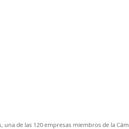
Observatorios precios y competencia
Salud
edios
Eficiencia publicitaria
Prueba de producto
pacitaciones
, una de las 120 empresas miembros de la Cám