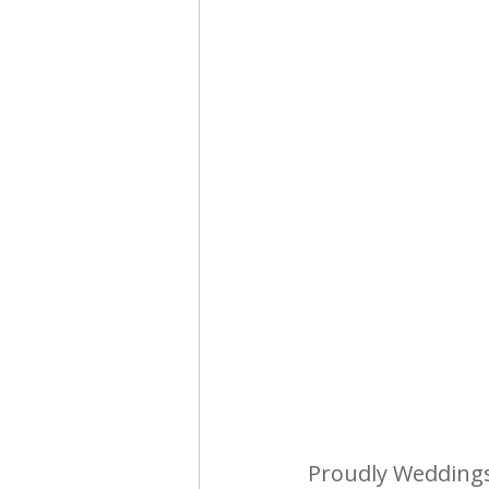
Segmentación, hábitos y usos
Negocios
Consumo de m
Generadores de ideas
Ca
Proudly Weddings