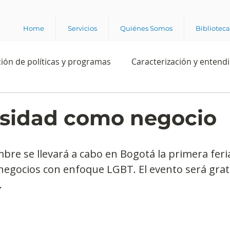
Home
Servicios
Quiénes Somos
Bibliotec
ión de políticas y programas
Caracterización y entend
estión institucional
Ciencia
Apropiación digital
rsidad como negocio
Rating
Política
Intención de voto
Consultas 
mbre se llevará a cabo en Bogotá la primera feri
egocios con enfoque LGBT. El evento será gratu
.
ente laboral
Experiencia del cliente
Experiencia de
e los grupos de interés
Marca y posicionamiento