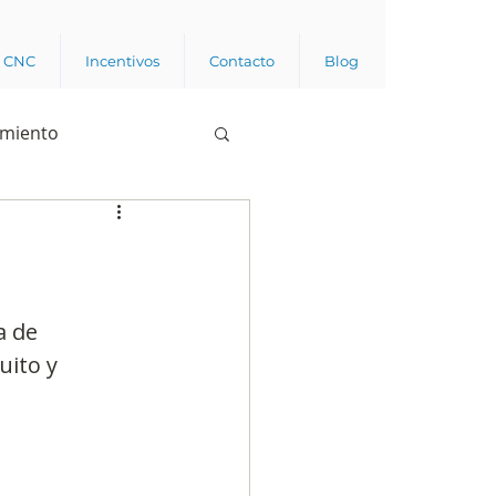
a CNC
Incentivos
Contacto
Blog
imiento
Business analytics
de opinión pública
a de 
ito y 
l trabajador