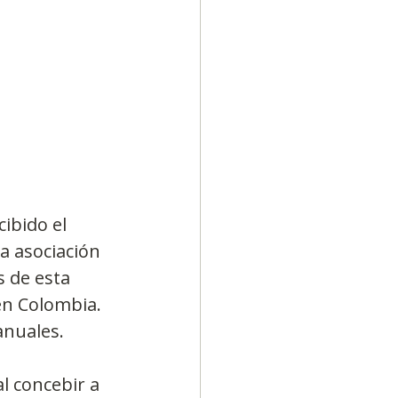
ibido el 
a asociación 
 de esta 
en Colombia. 
anuales.
l concebir a 