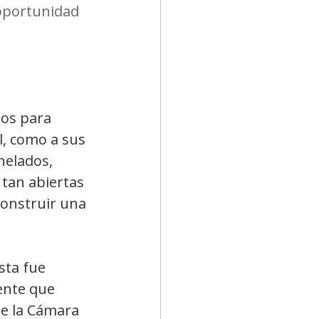
oportunidad 
os para 
l, como a sus 
helados, 
tan abiertas 
construir una 
ta fue 
ente que 
de la Cámara 