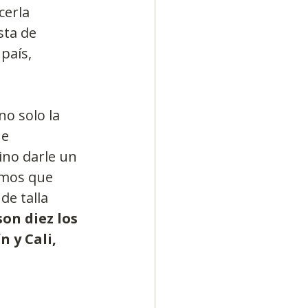
erla 
sta de 
país, 
o solo la 
e 
ino darle un 
imos que 
e talla 
son diez los 
 y Cali, 