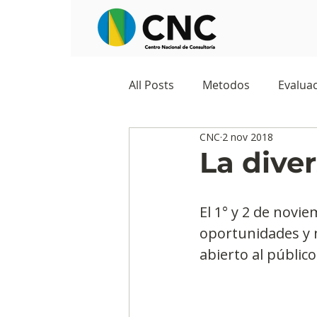
All Posts
Metodos
Evaluac
CNC
2 nov 2018
Observatorios sociales
G
La dive
Predicciones y tendencias
El 1° y 2 de novie
oportunidades y n
abierto al público
Marketing
Cultura y ambi
Ecommerce
Reputación d