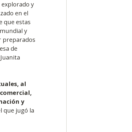
explorado y 
zado en el 
e que estas 
 mundial y 
r preparados 
esa de 
Juanita 
ales, al 
comercial, 
nación y 
 que jugó la 