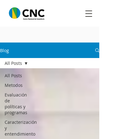
Blog
All Posts
All Posts
Metodos
Evaluación
de
políticas y
programas
Caracterización
y
entendimiento