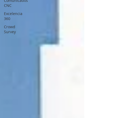
Comunicados
CNC
Excelencia
360
Crowd
Survey