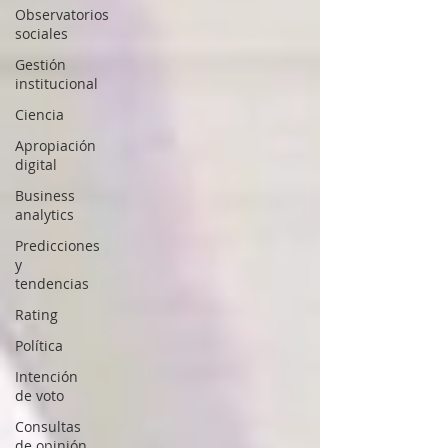
Observatorios
sociales
Gestión
institucional
Ciencia
Apropiación
digital
Business
analytics
Predicciones
y
tendencias
Rating
Política
Intención
de voto
Consultas
de opinión