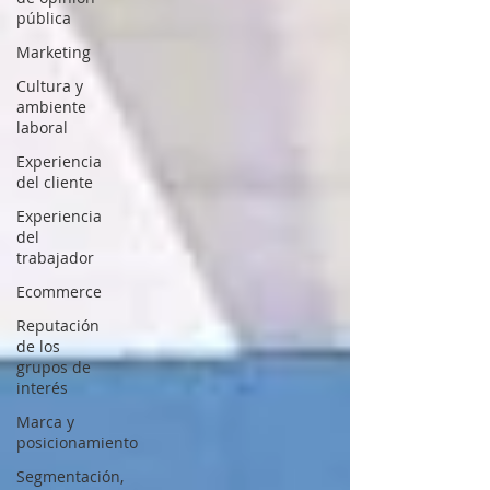
pública
Marketing
Cultura y
ambiente
laboral
Experiencia
del cliente
Experiencia
del
trabajador
Ecommerce
Reputación
de los
grupos de
interés
Marca y
posicionamiento
Segmentación,