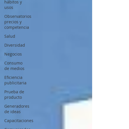
hábitos y
usos
Observatorios
precios y
competencia
Salud
Diversidad
Negocios
Consumo
de medios
Eficiencia
publicitaria
Prueba de
producto
Generadores
de ideas
Capacitaciones