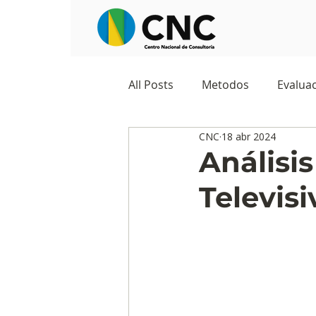
All Posts
Metodos
Evaluac
CNC
18 abr 2024
Observatorios sociales
G
Análisi
Televis
Predicciones y tendencias
Marketing
Cultura y ambi
Ecommerce
Reputación d