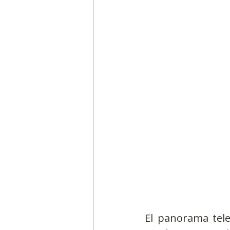
Segmentación, hábitos y usos
Negocios
Consumo de m
Generadores de ideas
Ca
El panorama tele