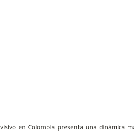
Observatorios precios y competencia
Salud
edios
Eficiencia publicitaria
Prueba de producto
pacitaciones
visivo en Colombia presenta una dinámica ma