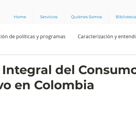
Home
Servicios
Quiénes Somos
Bibliotec
ión de políticas y programas
Caracterización y entend
estión institucional
Ciencia
Apropiación digital
s Integral del Consum
ivo en Colombia
Rating
Política
Intención de voto
Consultas 
ente laboral
Experiencia del cliente
Experiencia de
e los grupos de interés
Marca y posicionamiento