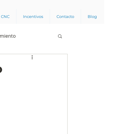
a CNC
Incentivos
Contacto
Blog
imiento
Business analytics
o
de opinión pública
l trabajador