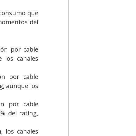
e consumo que 
momentos del 
ión por cable 
 los canales 
ón por cable 
g, aunque los 
ón por cable 
 del rating, 
 los canales 