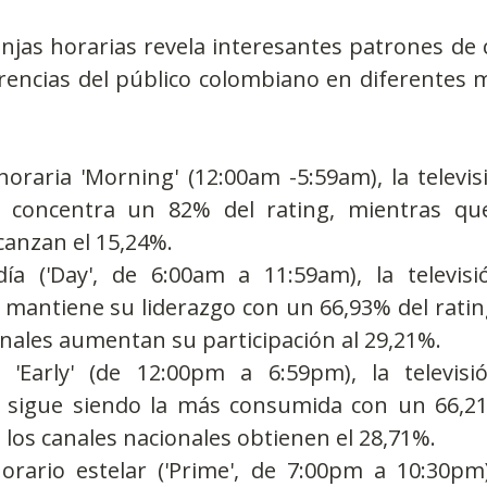
ranjas horarias revela interesantes patrones d
erencias del público colombiano en diferentes 
horaria 'Morning' (12:00am -5:59am), la televis
l concentra un 82% del rating, mientras que
canzan el 15,24%.
ía ('Day', de 6:00am a 11:59am), la televisi
 mantiene su liderazgo con un 66,93% del ratin
nales aumentan su participación al 29,21%.
 'Early' (de 12:00pm a 6:59pm), la televisi
l sigue siendo la más consumida con un 66,21%
los canales nacionales obtienen el 28,71%.
orario estelar ('Prime', de 7:00pm a 10:30pm),