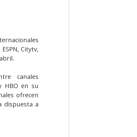
ternacionales 
ESPN, Citytv, 
bril.
re canales 
y HBO en su 
ales ofrecen 
 dispuesta a 