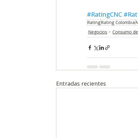
#RatingCNC
#Rat
Rating
Rating Colombia
N
Negocios
Consumo de
Entradas recientes