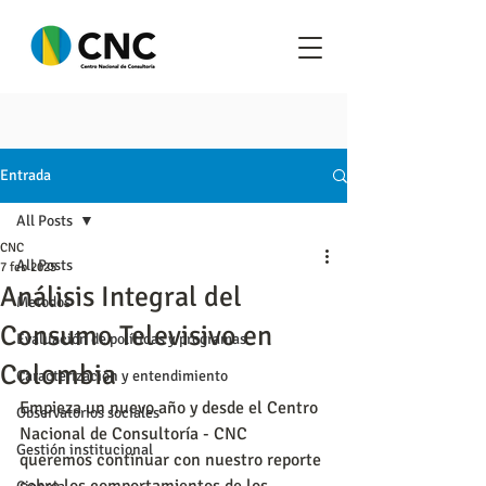
Entrada
All Posts
CNC
All Posts
7 feb 2025
Análisis Integral del
Metodos
Consumo Televisivo en
Evaluación de políticas y programas
Colombia
Caracterización y entendimiento
Empieza un nuevo año y desde el Centro 
Observatorios sociales
Nacional de Consultoría - CNC 
Gestión institucional
queremos continuar con nuestro reporte 