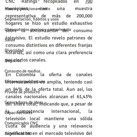
CNC Ratings recopilados en 
700
municipios, con una muestra 
Marca y posicionamiento
representativa de más de 200,000 
Segmentación, hábitos y usos
hogares se hizo un estudio exhaustivo 
Observatorios precios y competencia
sobre la sintonización del consumo 
televisivo. El estudio revelo patrones de 
Salud
consumo distintivos en diferentes franjas 
Diversidad
horarias, así como una clara preferencia 
por ciertos canales.
Negocios
Consumo de medios
En Colombia la oferta de canales 
Eficiencia publicitaria
internacionales es amplia, teniendo casi 
un 94% de la oferta total. Aun así, los 
Prueba de producto
canales nacionales alcanzan el 61,43% 
Generadores de ideas
del share total; indicando que, a pesar de 
la competencia internacional, la 
Capacitaciones
televisión local mantiene una sólida 
Comunicados CNC
cuota de audiencia y una relevancia 
significativa en el mercado televisivo del 
Excelencia 360