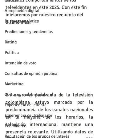
sobre los comportamientos de los 
Ciencia
televidentes en este 2025. Con este fin 
Apropiación digital
iniciaremos por nuestro recuento del 
Business analytics
último mes.
Predicciones y tendencias
Rating
Política
Intención de voto
Consultas de opinión pública
Marketing
Cultura y ambiente laboral
En enero el panorama de la televisión 
colombiana estuvo marcado por la 
Experiencia del cliente
predominancia de los canales nacionales 
Experiencia del trabajador
en la mayoría de los horarios, la 
televisión internacional mantiene una 
Ecommerce
presencia relevante. Utilizando datos de 
Reputación de los grupos de interés