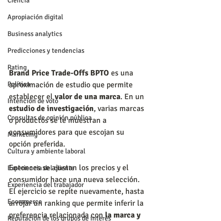
Ciencia
Apropiación digital
Business analytics
Predicciones y tendencias
Rating
Brand Price Trade-Offs BPTO
 es una 
aproximación de estudio que permite 
Política
establecer el 
valor de una marca
. En un 
Intención de voto
estudio de investigación
, varias marcas 
Consultas de opinión pública
o productos se le muestran a 
consumidores para que escojan su 
Marketing
opción preferida.
Cultura y ambiente laboral
Entonces se ajustan los precios y el 
Experiencia del cliente
consumidor hace una nueva selección. 
Experiencia del trabajador
El ejercicio se repite nuevamente, hasta 
Ecommerce
arrojar un ranking que permite inferir la 
preferencia relacionada con
 la marca y 
Reputación de los grupos de interés