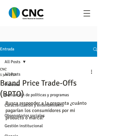
Entrada
All Posts
CNC
All Posts
1 jun 2017
Brand Price Trade-Offs
Metodos
(BPTO)
Evaluación de políticas y programas
Busca responder a la pregunta ¿cuánto 
Caracterización y entendimiento
pagarían los consumidores por mi 
Observatorios sociales
producto o marca?
Gestión institucional