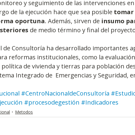
onitoreo y seguimiento de las intervenciones en
go de la ejecución hace que sea posible 
tomar 
forma oportuna
. Además, sirven de 
insumo pa
steriores
 de medio término y final del proyecto
l de Consultoría ha desarrollado importantes ap
ra reformas institucionales, como la evaluación
a política de vivienda y tierras para población de
stema Integrado de  Emergencias y Seguridad, e
ucional
#CentroNacionaldeConsultoría
#Estudi
jecución
#procesodegestión
#Indicadores
cional
Metodos