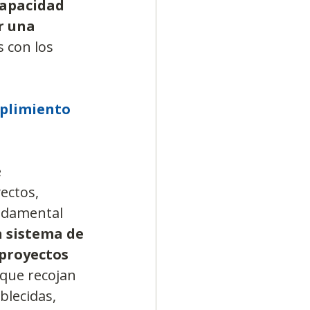
capacidad 
r una 
 con los 
plimiento 
 
ectos, 
undamental 
 sistema de 
 proyectos
que recojan 
blecidas, 