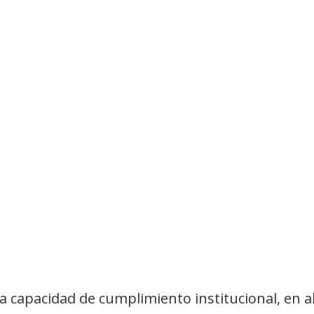
Observatorios precios y competencia
Salud
edios
Eficiencia publicitaria
Prueba de producto
pacitaciones
la capacidad de cumplimiento institucional, en a