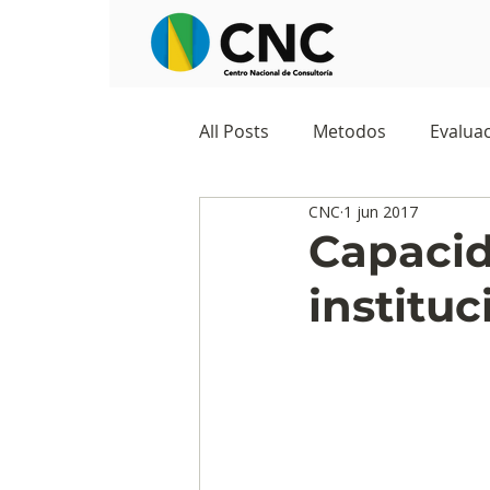
All Posts
Metodos
Evaluac
CNC
1 jun 2017
Observatorios sociales
G
Capaci
instituc
Predicciones y tendencias
Marketing
Cultura y ambi
Ecommerce
Reputación d