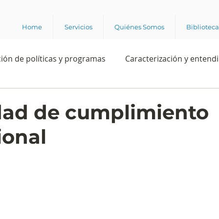
Home
Servicios
Quiénes Somos
Bibliotec
ión de políticas y programas
Caracterización y entend
estión institucional
Ciencia
Apropiación digital
dad de cumplimiento
ional
Rating
Política
Intención de voto
Consultas 
ente laboral
Experiencia del cliente
Experiencia de
e los grupos de interés
Marca y posicionamiento