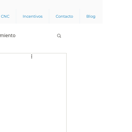
a CNC
Incentivos
Contacto
Blog
imiento
Business analytics
de opinión pública
l trabajador