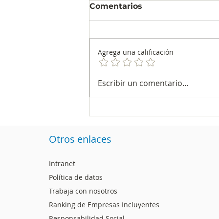
Comentarios
Agrega una calificación
La encuesta de CAMBIO
Escribir un comentario...
y el Centro Nacional de
Consultoría fue la más
precisa de la segunda
vuelta
Otros enlaces
Intranet
Política de datos
Trabaja con nosotros
Ranking de Empresas Incluyentes
Responsabilidad Social