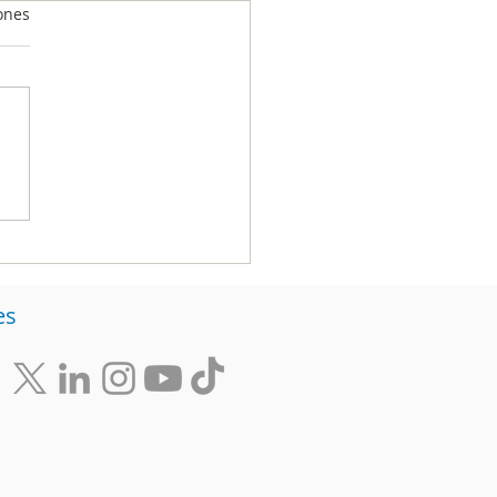
ones
estas electorales:
e el método, la
echa y la evidencia
es