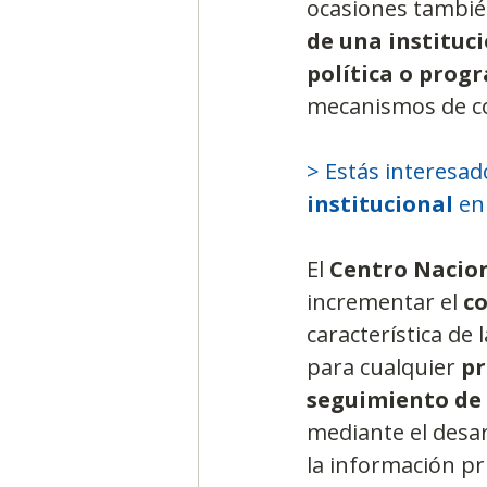
ocasiones tambié
de una instituc
política o prog
mecanismos de coo
> Estás interesad
institucional 
en
El 
Centro Nacion
incrementar el 
co
característica de
para cualquier 
pr
seguimiento de l
mediante el desar
la información pr