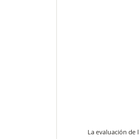
Segmentación, hábitos y usos
Negocios
Consumo de m
Generadores de ideas
Ca
La evaluación de 