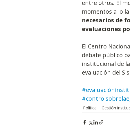
entre otros. El m
momentos a lo lar
necesarios de 
evaluaciones po
El Centro Naciona
debate público pa
institucional de l
evaluación del Si
#evaluacióninstit
#controlsobrelae
Política
Gestión institu