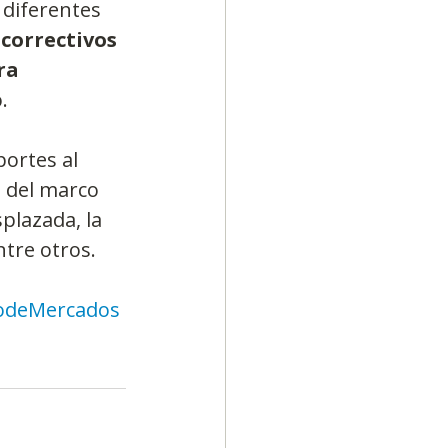
 diferentes 
correctivos 
ra 
.
ortes al 
 del marco 
splazada, la 
ntre otros.
odeMercados