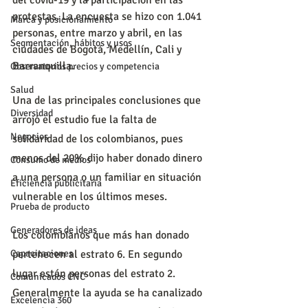
protestas. La encuesta se hizo con 1.041 
Marca y posicionamiento
personas, entre marzo y abril, en las 
Segmentación, hábitos y usos
ciudades de Bogotá, Medellín, Cali y 
Barranquilla.
Observatorios precios y competencia
Salud
Una de las principales conclusiones que 
Diversidad
arrojó el estudio fue la falta de 
Negocios
solidaridad de los colombianos, pues 
menos del 20% dijo haber donado dinero 
Consumo de medios
a una persona o un familiar en situación 
Eficiencia publicitaria
vulnerable en los últimos meses.
Prueba de producto
Generadores de ideas
Los colombianos que más han donado 
pertenecen al estrato 6. En segundo 
Capacitaciones
lugar están personas del estrato 2. 
Comunicados CNC
Generalmente la ayuda se ha canalizado 
Excelencia 360