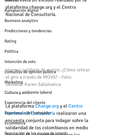
Así lo revela un estudio realizado por la 
Ciencia
plataforma change.org y el Centro 
Apropiación digital
Nacional de Consultoría.
Business analytics
Predicciones y tendencias
Rating
Política
Intención de voto
Ingreso solidario de marzo: ¿Cómo retirar 
Consultas de opinión pública
el giro a través de MOVii? - Foto: 
Marketing
Semana. Karen Salamanca
__________
Cultura y ambiente laboral
Experiencia del cliente
La plataforma 
Change.org
 y el 
Centro 
Nacional de Consultoría
 realizaron una 
Experiencia del trabajador
encuesta conjunta para indagar sobre la 
Ecommerce
solidaridad de los colombianos en medio 
Reputación de los grupos de interés
del covid-19 y la participación en las 