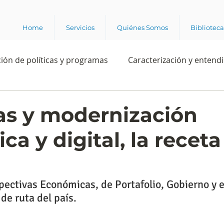
Home
Servicios
Quiénes Somos
Bibliotec
ión de políticas y programas
Caracterización y entend
estión institucional
Ciencia
Apropiación digital
s y modernización
ca y digital, la recet
Rating
Política
Intención de voto
Consultas 
ente laboral
Experiencia del cliente
Experiencia de
spectivas Económicas, de Portafolio, Gobierno y 
 de ruta del país.
e los grupos de interés
Marca y posicionamiento