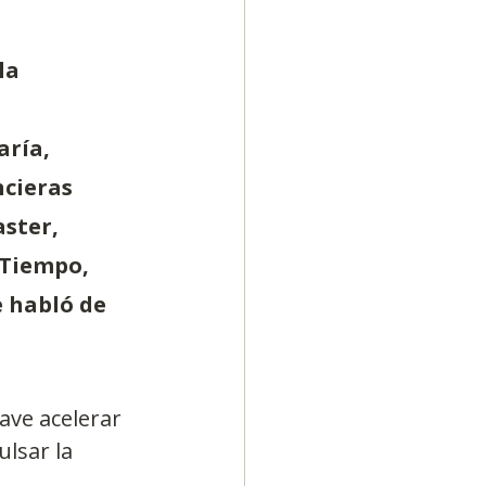
la 
ría, 
cieras 
ster, 
 Tiempo, 
 habló de 
ave acelerar 
lsar la 