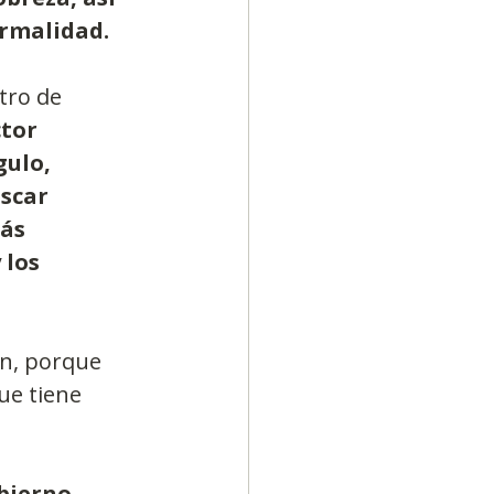
ormalidad.
tro de 
tor 
ulo, 
scar 
ás 
los 
ón, porque 
ue tiene 
bierno 