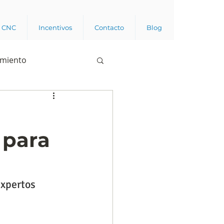
a CNC
Incentivos
Contacto
Blog
imiento
Business analytics
a para
de opinión pública
l trabajador
expertos 