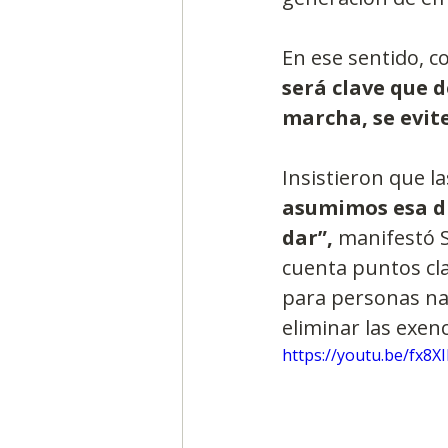
En ese sentido, c
será clave que d
marcha, se evite
Insistieron que l
asumimos esa dis
dar”, 
manifestó S
cuenta puntos cl
para personas nat
eliminar las exen
https://youtu.be/fx8X