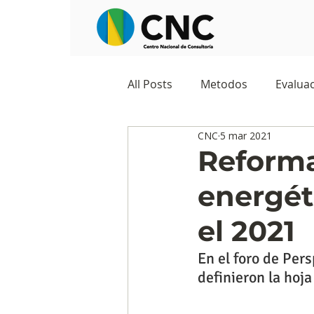
All Posts
Metodos
Evaluac
CNC
5 mar 2021
Observatorios sociales
G
Reforma
energéti
Predicciones y tendencias
el 2021
Marketing
Cultura y ambi
En el foro de Per
definieron la hoja
Ecommerce
Reputación d