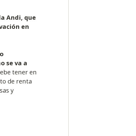
la Andi, que 
vación en 
o 
o se va a 
ebe tener en 
to de renta 
sas y 