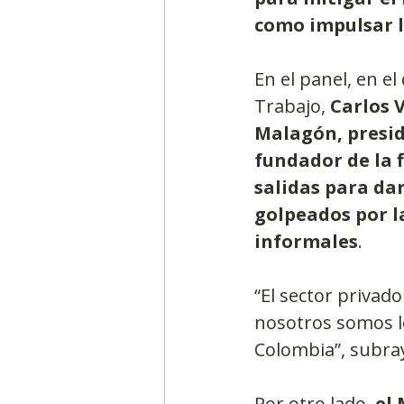
como impulsar l
En el panel, en e
Trabajo, 
Carlos 
Malagón, presid
fundador de la 
salidas para da
golpeados por l
informales
.
“El sector privad
nosotros somos lo
Colombia”, subra
Por otro lado, 
el 