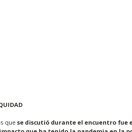
EQUIDAD 
s que 
se discutió durante el encuentro fue 
 impacto que ha tenido la pandemia en la po