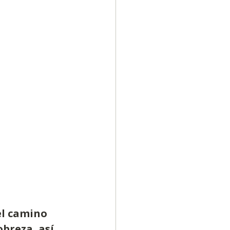
el camino 
breza, así 