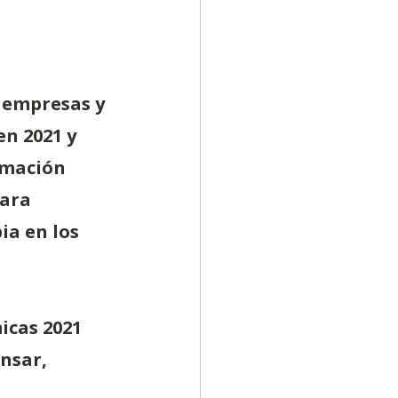
 empresas y 
n 2021 y 
rmación 
ara 
a en los 
icas 2021 
nsar, 